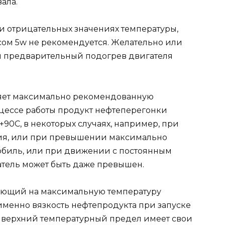
ала.
ри отрицательных значениях температуры,
ом 5w не рекомендуется. Желательно или
ти предварительный подогрев двигателя
.
яет максимально рекомендованную
оцессе работы продукт нефтеперегонки
+90С, в некоторых случаях, например, при
ния, или при превышении максимально
обиль, или при движении с постоянным
атель может быть даже превышен.
вающий на максимальную температуру
именно вязкость нефтепродукта при запуске
, верхний температурный предел имеет свои