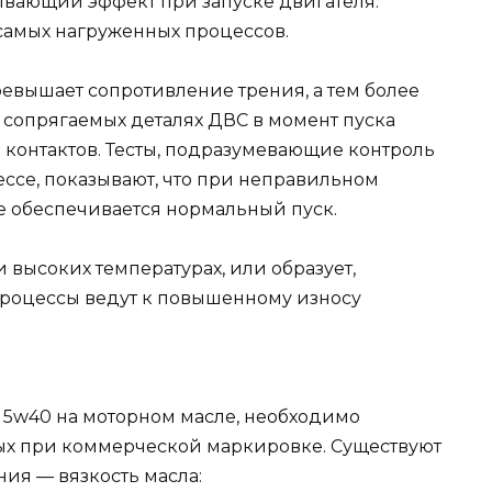
ающий эффект при запуске двигателя.
 самых нагруженных процессов.
ревышает сопротивление трения, а тем более
 сопрягаемых деталях ДВС в момент пуска
 контактов. Тесты, подразумевающие контроль
ессе, показывают, что при неправильном
е обеспечивается нормальный пуск.
 высоких температурах, или образует,
 процессы ведут к повышенному износу
ет 5w40 на моторном масле, необходимо
мых при коммерческой маркировке. Существуют
ния — вязкость масла: