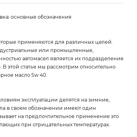
оторые применяются для различных целей.
ндустриальные или промышленные,
нностью автомасел является их подразделение
 В этой статье мы рассмотрим относительно
рное масло 5w 40.
ловиям эксплуатации делятся на зимние,
ла в своем обозначении имеют один
азывает на предпочтительное применение это
ботающих при отрицательных температурах.