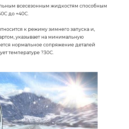
сальным всесезонным жидкостям способным
30С до +40С.
относится к режиму зимнего запуска и,
артом, указывает на минимальную
ается нормальное сопряжение деталей
ует температуре ?30С.