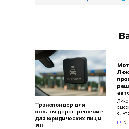
В
Мот
Люк
про
реш
авт
Луко
Транспондер для
высо
оплаты дорог: решение
синт
для юридических лиц и
0
ИП