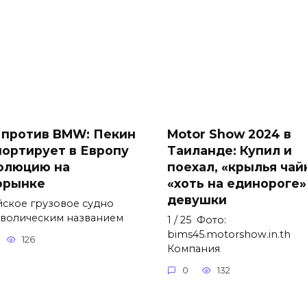
 против BMW: Пекин
Motor Show 2024 в
портирует в Европу
Таиланде: Купил и
олюцию на
поехал, «крылья чай
орынке
«хоть на единороге»
девушки
йское грузовое судно
мволическим названием
1 / 25 Фото:
bims45.motorshow.in.th
126
Компания
0
132