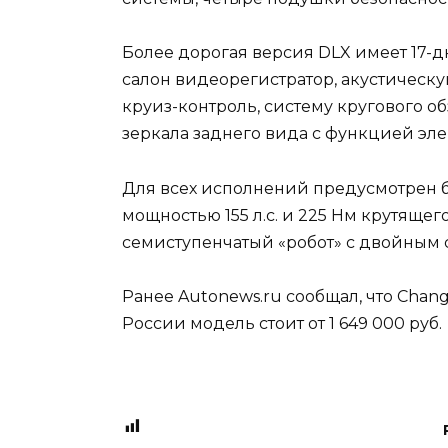
Более дорогая версия DLX имеет 17
салон видеорегистратор, акустическ
круиз-контроль, систему кругового о
зеркала заднего вида с функцией эл
Для всех исполнений предусмотрен б
мощностью 155 л.с. и 225 Нм крутящего
семиступенчатый «робот» с двойным
Ранее Autonews.ru сообщал, что Chan
России модель стоит от 1 649 000 руб.