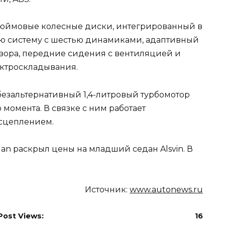
-дюймовые колесные диски, интегрированный в
ую систему с шестью динамиками, адаптивный
бзора, передние сидения с вентиляцией и
ектроскладывания.
езальтернативный 1,4-литровый турбомотор
 момента. В связке с ним работает
 сцеплением.
gan раскрыл цены на младший седан Alsvin. В
Источник:
www.autonews.ru
Post Views:
16