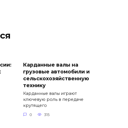
ся
сии:
Карданные валы на
х
грузовые автомобили и
сельскохозяйственную
технику
Карданные валы играют
ключевую роль в передаче
крутящего
0
315