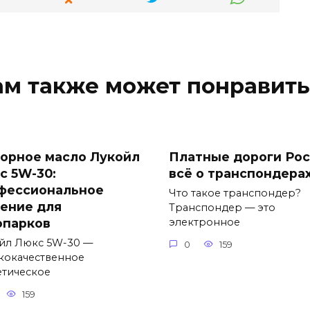
ам также может понравить
орное масло Лукойл
Платные дороги Рос
с 5W-30:
всё о транспондера
фессиональное
Что такое транспондер?
ение для
Транспондер — это
опарков
электронное
йл Люкс 5W-30 —
0
159
кокачественное
етическое
159