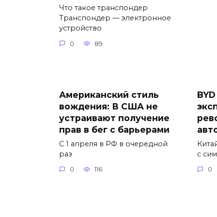
Что такое транспондер
Транспондер — электронное
устройство
0
89
Американский стиль
BYD
вождения: В США не
экс
устраивают получение
рев
прав в бег с барьерами
авт
С 1 апреля в РФ в очередной
Кита
раз
с си
0
116
0