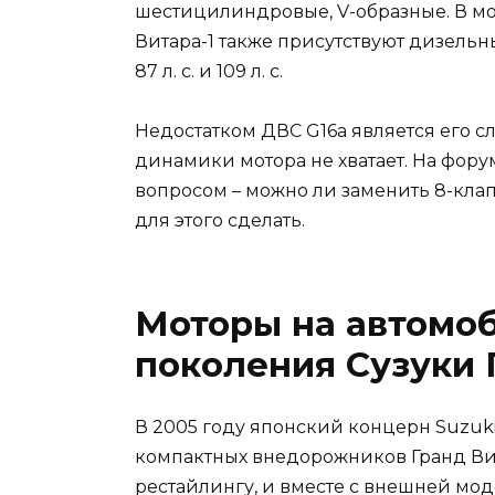
шестицилиндровые, V-образные. В мо
Витара-1 также присутствуют дизельн
87 л. с. и 109 л. с.
Недостатком ДВС G16a является его с
динамики мотора не хватает. На фор
вопросом – можно ли заменить 8-клап
для этого сделать.
Моторы на автомоб
поколения Сузуки 
В 2005 году японский концерн Suzuk
компактных внедорожников Гранд Вит
рестайлингу, и вместе с внешней м