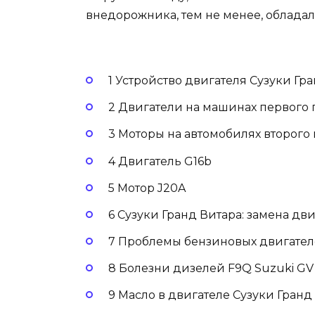
внедорожника, тем не менее, облада
1 Устройство двигателя Сузуки Гр
2 Двигатели на машинах первого 
3 Моторы на автомобилях второго
4 Двигатель G16b
5 Мотор J20A
6 Сузуки Гранд Витара: замена дв
7 Проблемы бензиновых двигателе
8 Болезни дизелей F9Q Suzuki GV
9 Масло в двигателе Сузуки Гранд