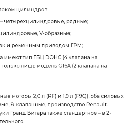
локом цилиндров;
 л – четырехцилиндровые, рядные;
тицилиндровые, V-образные;
так и ременным приводом ГРМ;
а имеют тип ГБЦ DOHC (4 клапана на
 только лишь модель G16A (2 клапана на
е моторы 2,0 л (RF) и 1,9 л (F9Q), оба силовых
ые, 8-клапанные, производство Renault.
ки Гранд Витара также стандартное – в 2-
тельного.