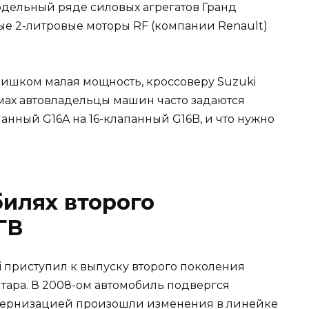
дельный ряде силовых агрегатов Гранд
ые 2-литровые моторы RF (компании Renault)
лишком малая мощность, кроссоверу Suzuki
умах автовладельцы машин часто задаются
анный G16A на 16-клапанный G16B, и что нужно
илях второго
ГВ
i приступил к выпуску второго поколения
ара. В 2008-ом автомобиль подвергся
одернизацией произошли изменения в линейке