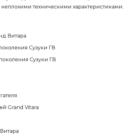
л неплохими техническими характеристиками.
анд Витара
поколения Сузуки ГВ
 поколения Сузуки ГВ
игателя
й Grand Vitara
 Витара