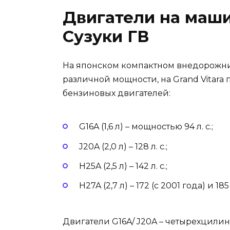
Двигатели на маши
Сузуки ГВ
На японском компактном внедорожни
различной мощности, на Grand Vitar
бензиновых двигателей:
G16A (1,6 л) – мощностью 94 л. с.;
J20A (2,0 л) – 128 л. с.;
H25A (2,5 л) – 142 л. с.;
H27A (2,7 л) – 172 (с 2001 года) и 185 
Двигатели G16A/ J20A – четырехцили