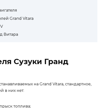
вигателя
ей Grand Vitara
GV
нд Витара
еля Сузуки Гранд
танавливаемых на Grand Vitara, стандартное,
й в них нет:
прыск топлива;