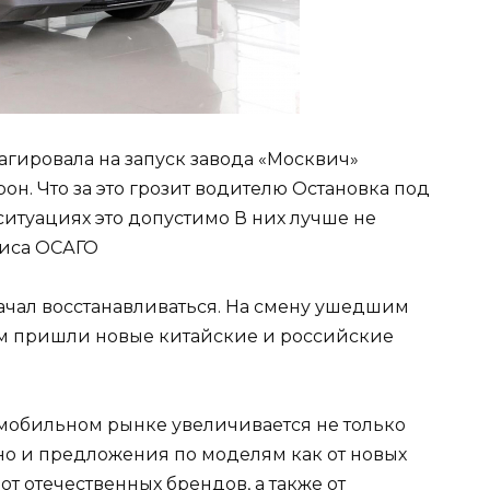
агировала на запуск завода «Москвич»
н. Что за это грозит водителю Остановка под
ситуациях это допустимо В них лучше не
олиса ОСАГО
чал восстанавливаться. На смену ушедшим
 пришли новые китайские и российские
омобильном рынке увеличивается не только
но и предложения по моделям как от новых
от отечественных брендов, а также от