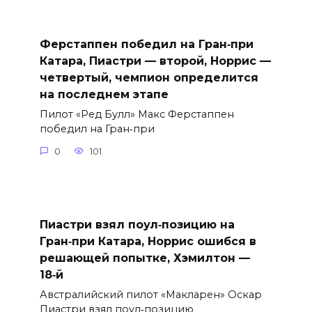
Ферстаппен победил на Гран‑при
Катара, Пиастри — второй, Норрис —
четвертый, чемпион определится
на последнем этапе
Пилот «Ред Булл» Макс Ферстаппен
победил на Гран‑при
0
101
Пиастри взял поул‑позицию на
Гран‑при Катара, Норрис ошибся в
решающей попытке, Хэмилтон —
18‑й
Австралийский пилот «Макларен» Оскар
Пиастри взял поул‑позицию