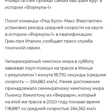
Пилот команды «Ред Булл» Макс Ферстаппен
установил рекорд средней скорости на круге
в истории «Формулы‑1» в квалификации
Гран‑при Италии, сообщает пресс‑служба
гоночной серии.
Четырехкратный чемпион мира в субботу
завоевал поул‑позишн на трассе в Монце
с результатом 1 минута 18,792 секунды (средняя
скорость — 264,682 км/ч). Ранее достижение
принадлежало семикратному чемпиону мира
Льюису Хэмилтону из «Феррари», который
на этой же трассе в 2020 году показал время
1.18,887 со средней скоростью 264,362 км/ч.