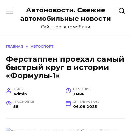
Перейти
Автоновости. Свежие
к
содержанию
автомобильные новости
Сайт про автомобили
ГЛАВНАЯ
»
АВТОСПОРТ
Ферстаппен проехал самый
быстрый круг в истории
«Формулы‑1»
АВТОР
НА ЧТЕНИЕ
admin
1 мин
ПРОСМОТРОВ
ОПУБЛИКОВАНО
58
06.09.2025