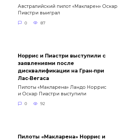
Австралийский пилот «Макларен» Оскар
Пиастри выиграл
0
87
Норрис и Пиастри выступили с
заявлениями после
дисквалификации на Гран‑при
Лас‑Вегаса
Пилоты «Макларена» Ландо Норрис
и Оскар Пиастри выступили
0
92
Пилоты «Макларена» Норрис и