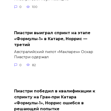
0
100
Пиастри выиграл спринт на этапе
«Формулы‑1» в Катаре, Норрис —
третий
Австралийский пилот «Макларен» Оскар
Пиастри одержал
0
82
Пиастри победил в квалификации к
спринту на Гран‑при Катара
«Формулы‑1», Норрис ошибся в
решающей попытке