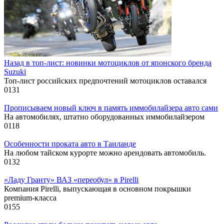
Назад в топ-лист: новинки мотоциклов от японского бренда
Suzuki
Топ-лист российских предпочтений мотоциклов оставался
0
131
Прописываем новый ключ в память иммобилайзера авто сами
На автомобилях, штатно оборудованных иммобилайзером
0
118
Особенности проката авто в Таиланде
На любом тайском курорте можно арендовать автомобиль.
0
132
«Ладу Гранту» ВАЗ «переобул» в Pirelli
Компания Pirelli, выпускающая в основном покрышки
premium-класса
0
155