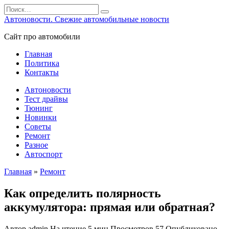
Перейти
Search
к
for:
Автоновости. Свежие автомобильные новости
содержанию
Сайт про автомобили
Главная
Политика
Контакты
Автоновости
Тест драйвы
Тюнинг
Новинки
Советы
Ремонт
Разное
Автоспорт
Главная
»
Ремонт
Как определить полярность
аккумулятора: прямая или обратная?
Автор
admin
На чтение
5 мин
Просмотров
57
Опубликовано