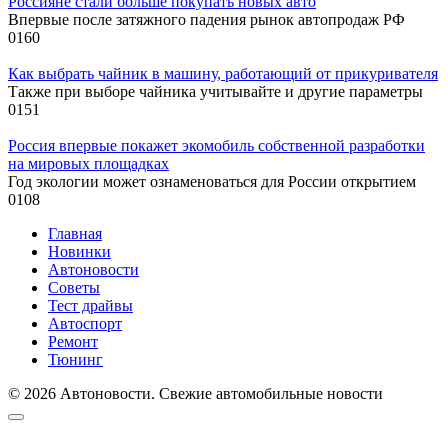
Россияне стали больше покупать новых авто
Впервые после затяжного падения рынок автопродаж РФ
0
160
Как выбрать чайник в машину, работающий от прикуривателя
Также при выборе чайника учитывайте и другие параметры
0
151
Россия впервые покажет экомобиль собственной разработки
на мировых площадках
Год экологии может ознаменоваться для России открытием
0
108
Главная
Новинки
Автоновости
Советы
Тест драйвы
Автоспорт
Ремонт
Тюнинг
© 2026 Автоновости. Свежие автомобильные новости