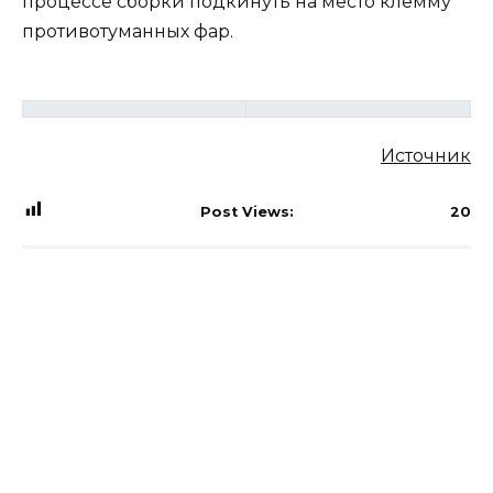
процессе сборки подкинуть на место клемму
противотуманных фар.
Источник
Post Views:
20