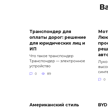
В
Транспондер для
Мот
оплаты дорог: решение
Люк
для юридических лиц и
про
ИП
реш
авт
Что такое транспондер
Транспондер — электронное
Луко
устройство
высо
синт
0
89
0
Американский стиль
BYD