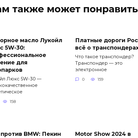
ам также может понравить
орное масло Лукойл
Платные дороги Рос
с 5W-30:
всё о транспондера
фессиональное
Что такое транспондер?
ение для
Транспондер — это
опарков
электронное
йл Люкс 5W-30 —
0
159
кокачественное
етическое
158
 против BMW: Пекин
Motor Show 2024 в