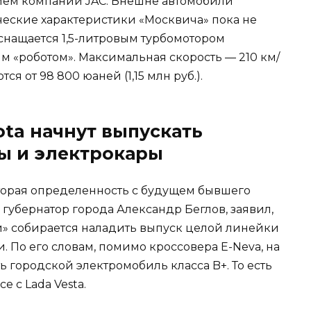
ием компании JAC. Внешне автомобили
ческие характеристики «Москвича» пока не
оснащается 1,5-литровым турбомотором
ым «роботом». Максимальная скорость — 210 км/
я от 98 800 юаней (1,15 млн руб.).
ta начнут выпускать
ы и электрокары
орая определенность с будущем бывшего
, губернатор города Александр Беглов, заявил,
» собирается наладить выпуск целой линейки
 По его словам, помимо кроссовера E-Neva, на
ь городской электромобиль класса B+. То есть
е с Lada Vesta.