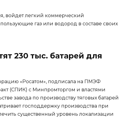
тся, войдет легкий коммерческий
спользующие газ или водород в составе своих
ят 230 тыс. батарей для
орацию «Росатом», подписала на ПМЭФ
кт (СПИК) с Минпромторгом и властями
стве завода по производству тяговых батарей
атривает господдержку производства при
еспечить существенный уровень локализации