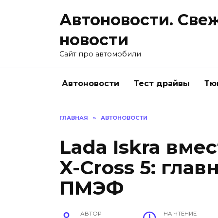
Перейти
Автоновости. Све
к
содержанию
новости
Сайт про автомобили
Автоновости
Тест драйвы
Тю
ГЛАВНАЯ
»
АВТОНОВОСТИ
Lada Iskra вмес
X-Cross 5: гла
ПМЭФ
АВТОР
НА ЧТЕНИЕ