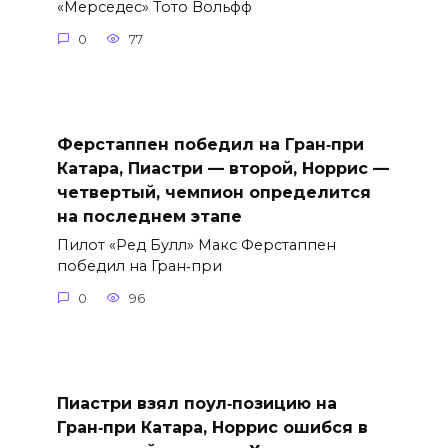
«Мерседес» Тото Вольфф
0
77
Ферстаппен победил на Гран‑при
Катара, Пиастри — второй, Норрис —
четвертый, чемпион определится
на последнем этапе
Пилот «Ред Булл» Макс Ферстаппен
победил на Гран‑при
0
96
Пиастри взял поул‑позицию на
Гран‑при Катара, Норрис ошибся в