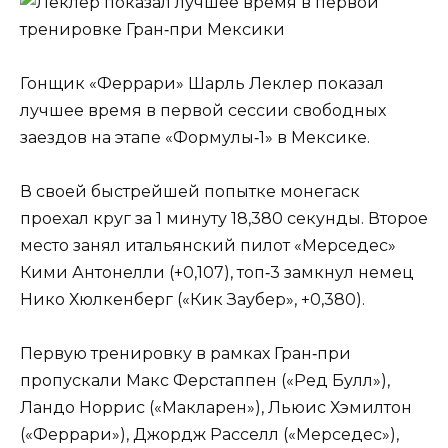
Гонщик «Феррари» Шарль Леклер показал
лучшее время в первой сессии свободных
заездов на этапе «Формулы‑1» в Мексике.
В своей быстрейшей попытке монегаск
проехал круг за 1 минуту 18,380 секунды. Второе
место занял итальянский пилот «Мерседес»
Кими Антонелли (+0,107), топ‑3 замкнул немец
Нико Хюлкенберг («Кик Заубер», +0,380).
Первую тренировку в рамках Гран‑при
пропускали Макс Ферстаппен («Ред Булл»),
Ландо Норрис («Макларен»), Льюис Хэмилтон
(«Феррари»), Джордж Расселл («Мерседес»),