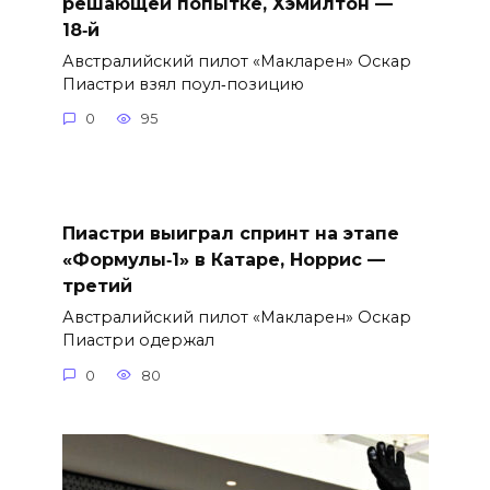
решающей попытке, Хэмилтон —
18‑й
Австралийский пилот «Макларен» Оскар
Пиастри взял поул‑позицию
0
95
Пиастри выиграл спринт на этапе
«Формулы‑1» в Катаре, Норрис —
третий
Австралийский пилот «Макларен» Оскар
Пиастри одержал
0
80