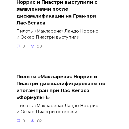
Норрис и Пиастри выступили с
заявлениями после
дисквалификации на Гран‑при
Лас‑Вегаса
Пилоты «Макларена» Ландо Норрис
и Оскар Пиастри выступили
0
90
Пилоты «Макларена» Норрис и
Пиастри дисквалифицированы по
итогам Гран‑при Лас‑Вегаса
«Формулы‑1»
Пилоты «Макларена» Ландо Норрис
и Оскар Пиастри потеряли
0
82