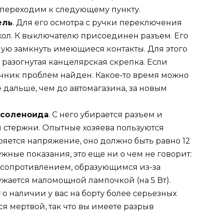
, переходим к следующему пункту.
ель
. Для его осмотра с ручки переключения
ол. К выключателю присоединен разъем. Его
ую замкнуть имеющиеся контакты. Для этого
 разогнутая канцелярская скрепка. Если
очник проблем найден. Какое-то время можно
е дальше, чем до автомагазина, за новым
 соленоида
. С него убирается разъем и
и стержни. Опытные хозяева пользуются
яется напряжение, оно должно быть равно 12
жные показания, это еще ни о чем не говорит:
 сопротивлением, образующимся из-за
ужается маломощной лампочкой (на 5 Вт).
о наличии у вас на борту более серьезных
ся мертвой, так что вы имеете разрыв