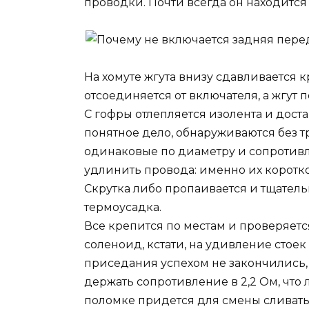
проводки. Почти всегда он находится 
На хомуте жгута внизу сдавливается к
отсоединяется от включателя, а жгут 
С гофры отлепляется изолента и дост
понятное дело, обнаруживаются без тр
одинаковые по диаметру и сопротивл
удлинить провода: именно их коротк
Скрутка либо пропаивается и тщатель
термоусадка.
Все крепится по местам и проверяетс
соленоид, кстати, на удивление стоек
приседания успехом не закончились,
держать сопротивление в 2,2 Ом, что 
поломке придется для смены сливать