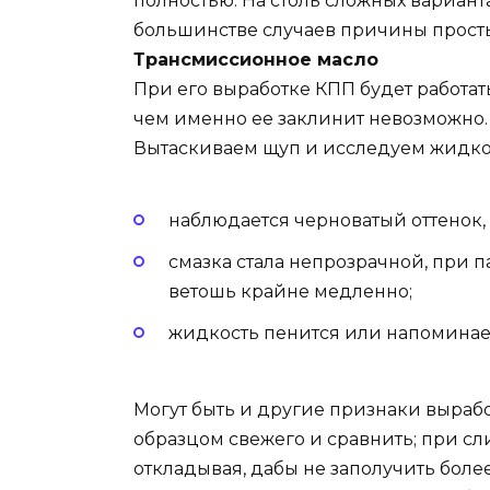
полностью. На столь сложных варианта
большинстве случаев причины просты
Трансмиссионное масло
При его выработке КПП будет работат
чем именно ее заклинит невозможно. В
Вытаскиваем щуп и исследуем жидкост
наблюдается черноватый оттенок,
смазка стала непрозрачной, при п
ветошь крайне медленно;
жидкость пенится или напоминает
Могут быть и другие признаки вырабо
образцом свежего и сравнить; при с
откладывая, дабы не заполучить боле