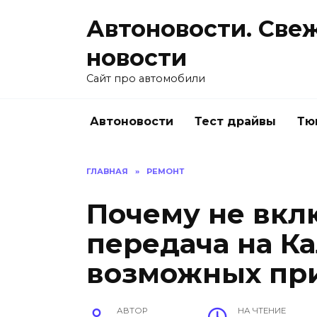
Перейти
Автоновости. Све
к
содержанию
новости
Сайт про автомобили
Автоновости
Тест драйвы
Тю
ГЛАВНАЯ
»
РЕМОНТ
Почему не вкл
передача на К
возможных пр
АВТОР
НА ЧТЕНИЕ