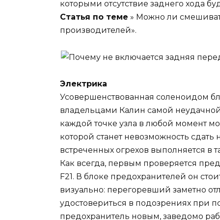
которыми отсутствие заднего хода буде
Статья по теме
» Можно ли смешиват
производителей».
Электрика
Усовершенствованная соленоидом бло
владельцами Калин самой неудачной
каждой точке узла в любой момент мо
которой станет невозможность сдать 
встреченных огрехов выполняется в т
Как всегда, первым проверяется пред
F21. В блоке предохранителей он стои
визуально: перегоревший заметно от
удостовериться в подозрениях при п
предохранитель новым, заведомо раб