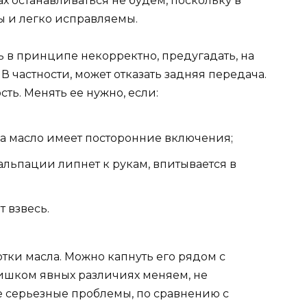
х останавливаться не будем, поскольку в
 и легко исправляемы.
ь в принципе некорректно, предугадать, на
 частности, может отказать задняя передача.
ь. Менять ее нужно, если:
 а масло имеет посторонние включения;
альпации липнет к рукам, впитывается в
 взвесь.
тки масла. Можно капнуть его рядом с
лишком явных различиях меняем, не
е серьезные проблемы, по сравнению с