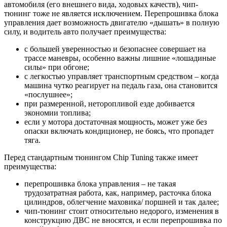
автомобиля (его внешнего вида, ходовых качеств), чип-
тюнинг тоже не является исключением. Перепрошивка блока
управления дает возможность двигателю «дышать» в полную
силу, и водитель авто получает преимущества:
с большей уверенностью и безопаснее совершает на
трассе маневры, особенно важны лишние «лошадиные
силы» при обгоне;
с легкостью управляет транспортным средством – когда
машина чутко реагирует на педаль газа, она становится
«послушнее»;
при размеренной, неторопливой езде добивается
экономии топлива;
если у мотора достаточная мощность, может уже без
опаски включать кондиционер, не боясь, что пропадет
тяга.
Перед стандартным тюнингом Chip Tuning также имеет
преимущества:
перепрошивка блока управления – не такая
трудозатратная работа, как, например, расточка блока
цилиндров, облегчение маховика/ поршней и так далее;
чип-тюнинг стоит относительно недорого, изменения в
конструкцию ДВС не вносятся, и если перепрошивка по