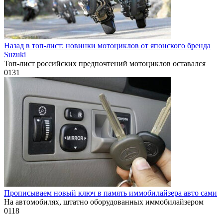
Назад в топ-лист: новинки мотоциклов от японского бренда
Suzuki
Топ-лист российских предпочтений мотоциклов оставался
0
131
Прописываем новый ключ в память иммобилайзера авто сами
На автомобилях, штатно оборудованных иммобилайзером
0
118