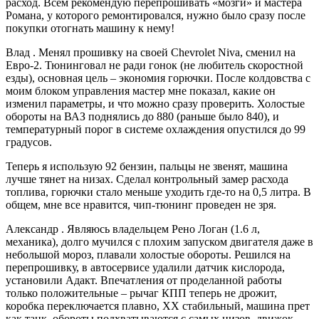
расход. Всем рекомендую перепрошивать «мозги» и мастера
Романа, у которого ремонтировался, нужно было сразу после
покупки отогнать машину к нему!
Влад . Менял прошивку на своей Chevrolet Niva, сменил на
Евро-2. Тюнинговал не ради гонок (не любитель скоростной
езды), основная цель – экономия горючки. После колдовства с
моим блоком управления мастер мне показал, какие он
изменил параметры, и что можно сразу проверить. Холостые
обороты на ВАЗ поднялись до 880 (раньше было 840), и
температурный порог в системе охлаждения опустился до 99
градусов.
Теперь я использую 92 бензин, пальцы не звенят, машина
лучше тянет на низах. Сделал контрольный замер расхода
топлива, горючки стало меньше уходить где-то на 0,5 литра. В
общем, мне все нравится, чип-тюнинг проведен не зря.
Александр . Являюсь владельцем Рено Логан (1.6 л,
механика), долго мучился с плохим запуском двигателя даже в
небольшой мороз, плавали холостые обороты. Решился на
перепрошивку, в автосервисе удалили датчик кислорода,
установили Адакт. Впечатления от проделанной работы
только положительные – рычаг КПП теперь не дрожит,
коробка переключается плавно, ХХ стабильный, машина прет
как танк, обороты подхватываются с самых низов, движок