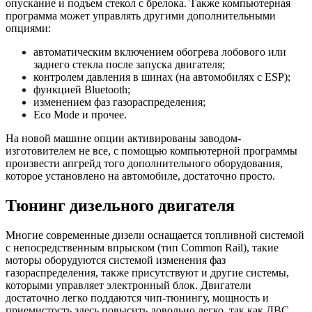
опускание и подъем стекол с брелока. Также компьютерная
программа может управлять другими дополнительными
опциями:
автоматическим включением обогрева лобового или
заднего стекла после запуска двигателя;
контролем давления в шинах (на автомобилях с ESP);
функцией Bluetooth;
изменением фаз газораспределения;
Eco Mode и прочее.
На новой машине опции активированы заводом-
изготовителем не все, с помощью компьютерной программы
произвести апгрейд того дополнительного оборудования,
которое установлено на автомобиле, достаточно просто.
Тюнинг дизельного двигателя
Многие современные дизели оснащается топливной системой
с непосредственным впрыском (тип Common Rail), такие
моторы оборудуются системой изменения фаз
газораспределения, также присутствуют и другие системы,
которыми управляет электронный блок. Двигатели
достаточно легко поддаются чип-тюнингу, мощность и
приемистость здесь повысить довольно легко, так как ДВС