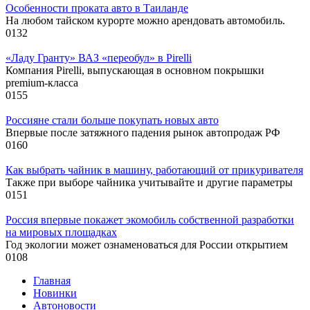
Особенности проката авто в Таиланде
На любом тайском курорте можно арендовать автомобиль.
0
132
«Ладу Гранту» ВАЗ «переобул» в Pirelli
Компания Pirelli, выпускающая в основном покрышки
premium-класса
0
155
Россияне стали больше покупать новых авто
Впервые после затяжного падения рынок автопродаж РФ
0
160
Как выбрать чайник в машину, работающий от прикуривателя
Также при выборе чайника учитывайте и другие параметры
0
151
Россия впервые покажет экомобиль собственной разработки
на мировых площадках
Год экологии может ознаменоваться для России открытием
0
108
Главная
Новинки
Автоновости