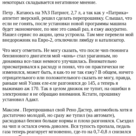
некоторых складывается негативное мнение.
Петр . Катаюсь на УАЗ Патриот, 2,7 л, а так как у «Патрика»
аппетит зверский, решил сделать перепрошивку. Слышал, что
если не гонять, после установки новой программы машина
будет экономичнее, по мне это самый раз, я езжу аккуратно.
Нашел сервис по акции, цена устроила. Там мне перевели мой
внедорожник на Евро-2, отключили лямбду и катализатор.
Что могу отметить. Не могу сказать, что после чип-тюнинга
бензинового двигателя мой «конь» стал ураганным, но
динамика все-таки немного улучшилась. Внимательно
присматривался к расходу и понял, что он практически не
изменился, может быть, я как-то не так езжу? В общем, ничего
отрицательного или положительного сказать не могу, правда,
раньше мой Уазик еле-еле разгонялся до 145, а теперь я
выжимаю аж 170. Так в целом движок не тупит, на ошибки в
электронике я не обращаю внимания. Кстати, прошивку
установил Адакт.
Максим . Перепрошивал свой Рено Дастер, автомобиль хотя и
достаточно молодой, но сразу же тупил (на автомате),
расходовал бензин больше нормы и плохо разгонялся. Съездил
на чип и остался очень доволен. Вся тупость пропала, педаль
газа теперь реагирует мгновенно, где-то на 0,7-0,8 л снизился