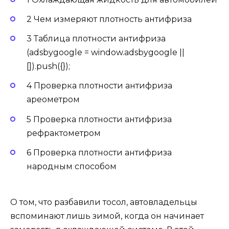
2 Чем измеряют плотность антифриза
3 Таблица плотности антифриза
(adsbygoogle = window.adsbygoogle ||
[]).push({});
4 Проверка плотности антифриза
ареометром
5 Проверка плотности антифриза
рефрактометром
6 Проверка плотности антифриза
народным способом
О том, что разбавили тосол, автовладельцы
вспоминают лишь зимой, когда он начинает