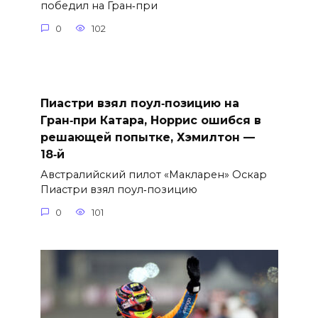
победил на Гран‑при
0
102
Пиастри взял поул‑позицию на
Гран‑при Катара, Норрис ошибся в
решающей попытке, Хэмилтон —
18‑й
Австралийский пилот «Макларен» Оскар
Пиастри взял поул‑позицию
0
101