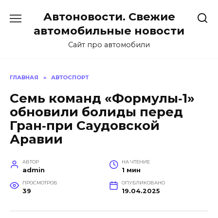
Перейти
Автоновости. Свежие
к
содержанию
автомобильные новости
Сайт про автомобили
ГЛАВНАЯ
»
АВТОСПОРТ
Семь команд «Формулы‑1»
обновили болиды перед
Гран‑при Саудовской
Аравии
АВТОР
НА ЧТЕНИЕ
admin
1 мин
ПРОСМОТРОВ
ОПУБЛИКОВАНО
39
19.04.2025