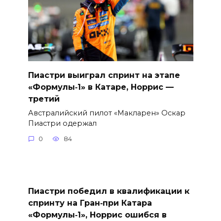
Пиастри выиграл спринт на этапе
«Формулы‑1» в Катаре, Норрис —
третий
Австралийский пилот «Макларен» Оскар
Пиастри одержал
0
84
Пиастри победил в квалификации к
спринту на Гран‑при Катара
«Формулы‑1», Норрис ошибся в