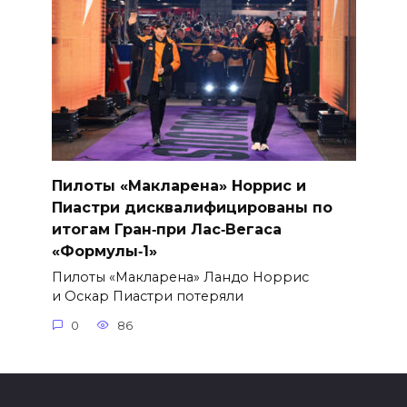
Пилоты «Макларена» Норрис и
Пиастри дисквалифицированы по
итогам Гран‑при Лас‑Вегаса
«Формулы‑1»
Пилоты «Макларена» Ландо Норрис
и Оскар Пиастри потеряли
0
86