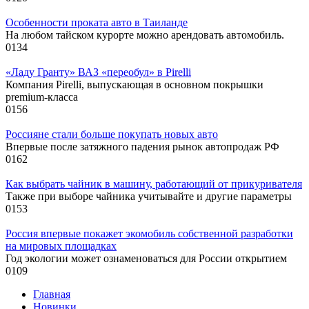
Особенности проката авто в Таиланде
На любом тайском курорте можно арендовать автомобиль.
0
134
«Ладу Гранту» ВАЗ «переобул» в Pirelli
Компания Pirelli, выпускающая в основном покрышки
premium-класса
0
156
Россияне стали больше покупать новых авто
Впервые после затяжного падения рынок автопродаж РФ
0
162
Как выбрать чайник в машину, работающий от прикуривателя
Также при выборе чайника учитывайте и другие параметры
0
153
Россия впервые покажет экомобиль собственной разработки
на мировых площадках
Год экологии может ознаменоваться для России открытием
0
109
Главная
Новинки