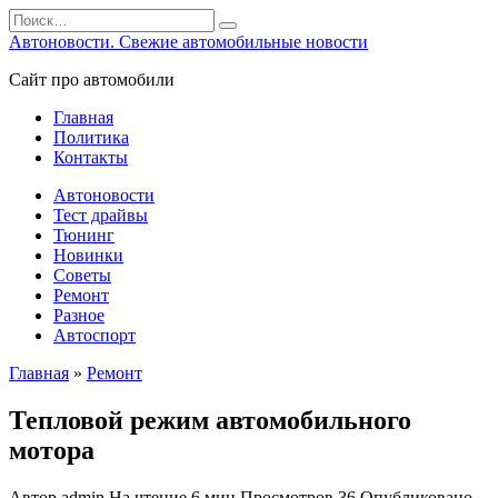
Перейти
Search
к
for:
Автоновости. Свежие автомобильные новости
содержанию
Сайт про автомобили
Главная
Политика
Контакты
Автоновости
Тест драйвы
Тюнинг
Новинки
Советы
Ремонт
Разное
Автоспорт
Главная
»
Ремонт
Тепловой режим автомобильного
мотора
Автор
admin
На чтение
6 мин
Просмотров
36
Опубликовано