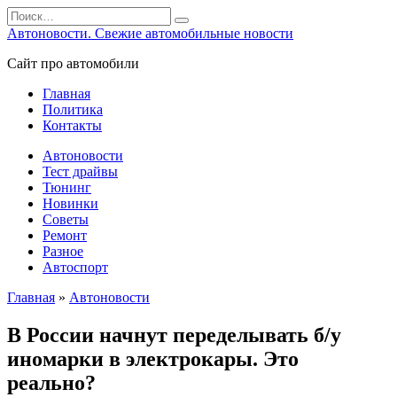
Перейти
Search
к
for:
Автоновости. Свежие автомобильные новости
содержанию
Сайт про автомобили
Главная
Политика
Контакты
Автоновости
Тест драйвы
Тюнинг
Новинки
Советы
Ремонт
Разное
Автоспорт
Главная
»
Автоновости
В России начнут переделывать б/у
иномарки в электрокары. Это
реально?