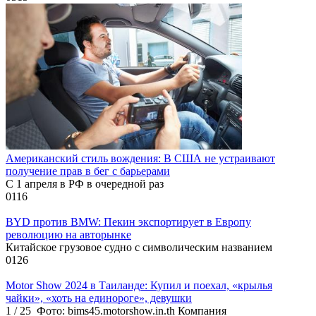
Американский стиль вождения: В США не устраивают
получение прав в бег с барьерами
С 1 апреля в РФ в очередной раз
0
116
BYD против BMW: Пекин экспортирует в Европу
революцию на авторынке
Китайское грузовое судно с символическим названием
0
126
Motor Show 2024 в Таиланде: Купил и поехал, «крылья
чайки», «хоть на единороге», девушки
1 / 25 Фото: bims45.motorshow.in.th Компания