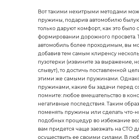
Вот такими нехитрыми методами можн
пружины, подарив автомобилю былую 
только даруют комфорт, как это было 
формировании дорожного просвета. Т
автомобиль более проходимым, вы м
добавив тем самым клиренсу несколь
пузотерки (извините за выражение, 
слывут), то достичь поставленной ц
этими же самыми пружинами. Однако 
пружинами, какие бы задачи перед с
помните: любое вмешательство в кон
негативные последствия. Таким обра
поменять пружины или сделать что-ни
подобных процедур во избежание во
вам придется чаще заезжать на СТО д
осуществить ее своими силами. В люб