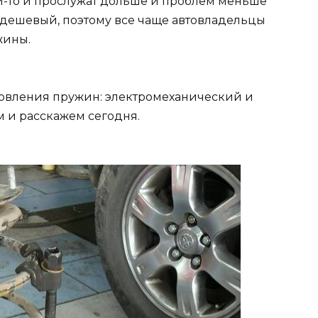
ни-то и прослужат дольше и проблем меньше
й дешевый, поэтому все чаще автовладельцы
жины.
новления пружин: электромеханический и
м и расскажем сегодня.