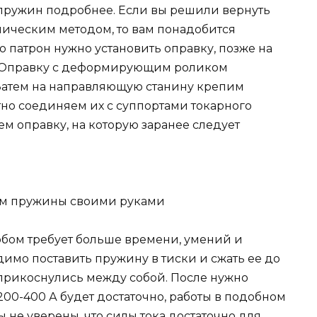
пружин подробнее. Если вы решили вернуть
ическим методом, то вам понадобится
го патрон нужно установить оправку, позже на
. Оправку с деформирующим роликом
Затем на направляющую станину крепим
но соединяем их с суппортами токарного
ем оправку, на которую заранее следует
бом требует больше времени, умений и
димо поставить пружину в тиски и сжать ее до
оприкоснулись между собой. После нужно
200-400 А будет достаточно, работы в подобном
ы не уверены, что силы тока достаточно для