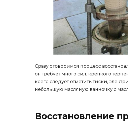
Сразу оговоримся процесс восстановл
он требует много сил, крепкого терп
коего следует отметить тиски, элект
небольшую масляную ванночку с масл
Восстановление п