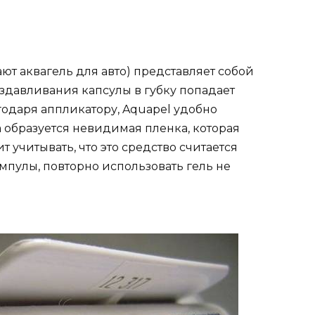
ают аквагель для авто) представляет собой
аздавливания капсулы в губку попадает
годаря аппликатору, Aquapel удобно
а образуется невидимая пленка, которая
т учитывать, что это средство считается
мпулы, повторно использовать гель не