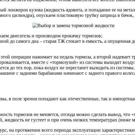
ый лонжерон кузова (жидкость ядовита, и попадание ее на метал
ного цилиндра), опускаем пластиковую трубку шприца в бачок, 
скаем двигатель и производим прокачку тормозов;
ой до самого дна – старая ТЖ стекает в емкость, а опущенная д
этой операции нажимает на педаль тормоза, а второй надевает 
проваливается, вместе с «тормозухой» из системы выходит возду
ется до тех пор, пока воздух не перестанет выходить из системы.
ашине с задними барабанами начинают с заднего правого колеса,
ывы, в поле зрения попадают как отечественные, так и импортн
ость тормозов не меняется, отсюда можно сделать вывод, что «т
, жидкость не густеет и при очень низких температурах (ниже м
с, на протяжении всего периода эксплуатации характеристики Т