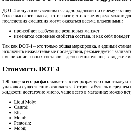
ДОТ-4 допустимо смешивать с однородными по своему составу ж
более высокого класса, а это значит, что в «четверку» можно д
последствия смешения могут оказаться весьма плачевными:
произойдет разбухание резиновых манжет;
изменятся основные свойства состава, и как себя поведет
Так как DOT-4 – это только общая маркировка, а единый стан
исключить нежелательные последствия, рекомендуется заливать
смешивание разных составов – дело сомнительное, заводские и
Стоимость DOT 4
ТЖ чаще всего расфасовывается в непрозрачную пластиковую тар
упаковки существенно отличается. Литровая бутыль в среднем п
жидкости достаточно много, чаще всего в магазинах можно вс
Liqui Moly;
Castrol;
Elf;
Motul;
Pentosin;
Mobil;