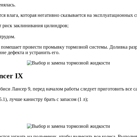
енялась.
тся влага, которая негативно сказывается на эксплуатационных 
ет риск заклинивания цилиндров;
трудом.
 помешает провести промывку тормозной системы. Доливка разре
не дефекта и устранить его.
ncer IX
иси Лансер 9, перед началом работы следует приготовить все с
), лучше канистру брать с запасом (1 л);
астся загнать на подъемник, чтобы вывесить все колеса. Выпол