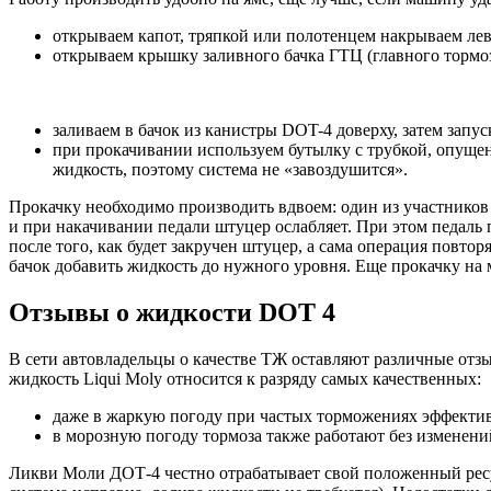
открываем капот, тряпкой или полотенцем накрываем лев
открываем крышку заливного бачка ГТЦ (главного тормоз
заливаем в бачок из канистры DOT-4 доверху, затем запу
при прокачивании используем бутылку с трубкой, опущенн
жидкость, поэтому система не «завоздушится».
Прокачку необходимо производить вдвоем: один из участников 
и при накачивании педали штуцер ослабляет. При этом педаль 
после того, как будет закручен штуцер, а сама операция повторя
бачок добавить жидкость до нужного уровня. Еще прокачку на м
Отзывы о жидкости DOT 4
В сети автовладельцы о качестве ТЖ оставляют различные отз
жидкость Liqui Moly относится к разряду самых качественных:
даже в жаркую погоду при частых торможениях эффективн
в морозную погоду тормоза также работают без изменений
Ликви Моли ДОТ-4 честно отрабатывает свой положенный ресур