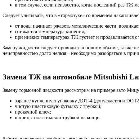
в том случае, если неизвестно, когда последний раз ТЖ м
Следует учитывать, что в «тормозухе» со временем накапливае
от воды начинает ржаветь металлические части, возника
снижается температура кипения;
при низких температурах ТЖ густеет и продавливается с 
Замену жидкости следует проводить в полном объеме, также не
неисправностью долго нельзя – необходимо разобраться в причи
Замена ТЖ на автомобиле Mitsubishi La
Замену тормозной жидкости рассмотрим на примере авто Мицуб
заранее купленную упаковку ДОТ-4 (допускается и DOT-5.1
чистую пластиковую бутылку с трубкой;
прокачной ключ;
шприц с пластиковой трубкой на конце.
Работу производить удобно на яме, еще лучше, если машину уд