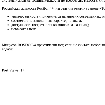
система исправна, долива жидкости не требуется). Недостатки 
Российская жидкость РосДот 4+, изготавливаемая на заводе «Т
универсальность (применяется на многих современных ма
соответствие заявленным характеристикам;
доступность (встречается во многих магазинах);
невысокая цена.
Минусов ROSDOT-4 практически нет, если не считать небольшо
годами.
Post Views:
17