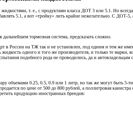
идкостями, т. е., с продуктами класса ДОТ 3 или 5.1. Но всегд
обавлять 5.1, а вот «тройку» лить крайне нежелательно. С ДОТ-5,
 в дальнейшем тормозная система, предсказать сложно.
дарт в России на ТЖ так и не установлен, под одним и тем же 
 жидкость одного и того же производителя, и только те марки, 
спытания подобного рода не проводились, да и автовладельцам 
у объемами 0.25, 0.5, 0.9 или 1 литр, но так же могут быть 5-т
родается по цене от 500 до 800 рублей, а поллитровая канистра
третить продукцию иностранных брендов: