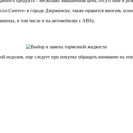
данного продукта – несколько завышенная цена, отсутствие в роз
осол-Синтез» в городе Дзержинске, также нравится многим, осн
шинах, в том числе и на автомобилях с ABS);
й недолив, еще следует при покупке обращать внимание на этик