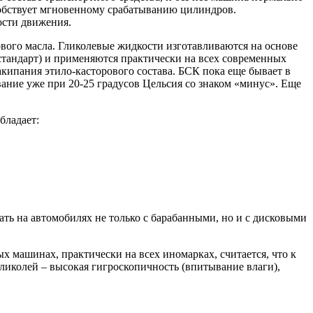
особствует мгновенному срабатыванию цилиндров.
ости движения.
вого масла. Гликолевые жидкости изготавливаются на основе
стандарт) и применяются практически на всех современных
акипания этило-касторового состава. БСК пока еще бывает в
вание уже при 20-25 градусов Цельсия со знаком «минус». Еще
бладает:
ть на автомобилях не только с барабанными, но и с дисковыми
 машинах, практически на всех иномарках, считается, что к
ликолей – высокая гигроскопичность (впитывание влаги),