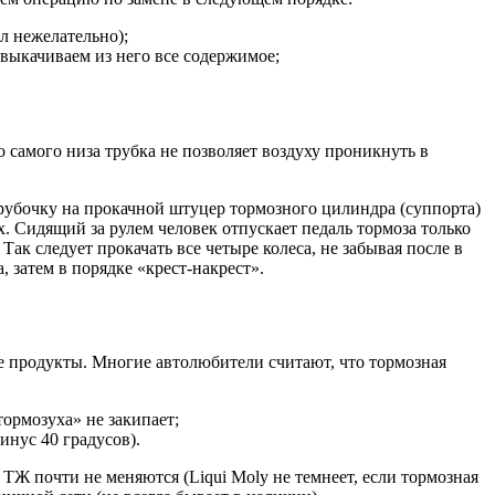
л нежелательно);
выкачиваем из него все содержимое;
о самого низа трубка не позволяет воздуху проникнуть в
трубочку на прокачной штуцер тормозного цилиндра (суппорта)
х. Сидящий за рулем человек отпускает педаль тормоза только
 Так следует прокачать все четыре колеса, не забывая после в
 затем в порядке «крест-накрест».
ые продукты. Многие автолюбители считают, что тормозная
ормозуха» не закипает;
инус 40 градусов).
Ж почти не меняются (Liqui Moly не темнеет, если тормозная