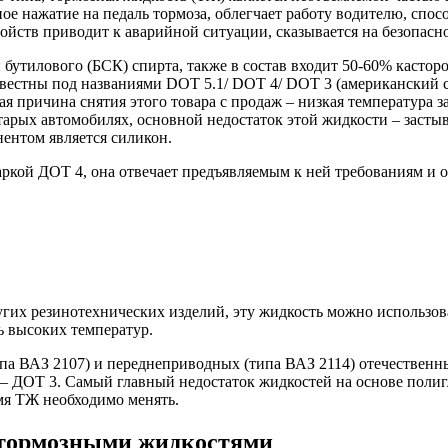
ное нажатие на педаль тормоза, облегчает работу водителю, сп
ойств приводит к аварийной ситуации, сказывается на безопасн
утилового (БСК) спирта, также в состав входит 50-60% касторо
звестны под названиями DOT 5.1/ DOT 4/ DOT 3 (американский 
я причина снятия этого товара с продаж – низкая температура з
старых автомобилях, основной недостаток этой жидкости – засты
нентом является силикон.
ркой ДОТ 4, она отвечает предъявляемым к ней требованиям и о
гих резинотехнических изделий, эту жидкость можно использова
ь высоких температур.
а ВАЗ 2107) и переднеприводных (типа ВАЗ 2114) отечественных
 – ДОТ 3. Самый главный недостаток жидкостей на основе полиг
емя ТЖ необходимо менять.
 тормозными жидкостями