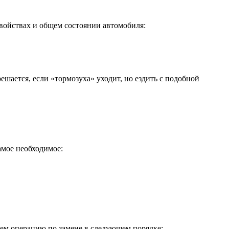
свойствах и общем состоянии автомобиля:
шается, если «тормозуха» уходит, но ездить с подобной
амое необходимое:
няем операцию по замене в следующем порядке: