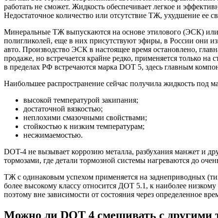
работать не сможет. Жидкость обеспечивает легкое и эффектив
Недостаточное количество или отсутствие ТЖ, ухудшение ее св
Минеральные ТЖ выпускаются на основе этилового (ЭСК) или б
полигликолей, еще в них присутствуют эфиры, в России они и
авто. Производство ЭСК в настоящее время остановлено, главна
продаже, но встречается крайне редко, применяется только на 
в пределах РФ встречаются марка DOT 5, здесь главным компо
Наибольшее распространение сейчас получила жидкость под ма
высокой температурой закипания;
достаточной вязкостью;
неплохими смазочными свойствами;
стойкостью к низким температурам;
несжимаемостью.
DOT-4 не вызывает коррозию металла, разбухания манжет и дру
тормозами, где детали тормозной системы нагреваются до очен
ТЖ с одинаковым успехом применяется на заднеприводных (тип
более высокому классу относится ДОТ 5.1, к наиболее низкому
поэтому вне зависимости от состояния через определенное вр
Можно ли DOT 4 смешивать с другими