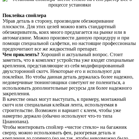
Поклейка спойлера
Убрав деталь в сторону, производим обезжиривание
плоскости. Для этих целей можно взять стандартный
обезжириватель, коих много предлагается на рынке или в
автомагазине. Можно произвести данную процедуру и при
помощи специальной салфетки, но настоящие профессионалы
предпочитают все же жидкостный препарат.
Чем приклеить?
Хороший и актуальный вопрос. Стоит
заметить, что в комплект устройства уже входят специальные
крепления, представляющие из себя модифицированный
двухсторонний скотч. Некоторые его и используют для
поклейки. Но чтобы данная деталь держалась более надежно,
недоверчивые тюнинговщики советуют не полениться, а
использовать дополнительные ресурсы для более надежного
закрепления.
В качестве оных могут выступать, к примеру, монтажный
скотч или специальная клейкая лента, используемая в
строительстве. Возможен и вариант с клеем, чтобы уже
намертво держало (обычно используют что-то типа
Цианопана).
Чтобы монтировать спойлер «чистое стекло» на багажник
сверху, можно использовать фен, разогревая деталь и
крепления до горячего (но не так, чтобы невозможно было