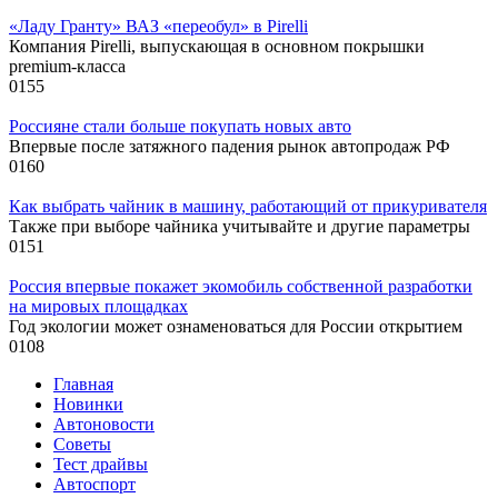
«Ладу Гранту» ВАЗ «переобул» в Pirelli
Компания Pirelli, выпускающая в основном покрышки
premium-класса
0
155
Россияне стали больше покупать новых авто
Впервые после затяжного падения рынок автопродаж РФ
0
160
Как выбрать чайник в машину, работающий от прикуривателя
Также при выборе чайника учитывайте и другие параметры
0
151
Россия впервые покажет экомобиль собственной разработки
на мировых площадках
Год экологии может ознаменоваться для России открытием
0
108
Главная
Новинки
Автоновости
Советы
Тест драйвы
Автоспорт