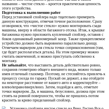
названии – чистое стекло – кроется практическая ценность
этого устройства.
Подготовка к выполнению работ
Перед установкой спойлера надо тщательно примерить
данную конструкцию, отмечая точное расположение. Сразу
оговоримся, что «чистое стекло» нужно монтировать сзади
машины, вверху в области багажного отсека. Итак, к крышке
багажника нужно приложить купленный спойлер, оставив с
боков одинаковый равномерный зазор. Также прикрепляемое
устройство должно быть выровнено параллельно днищу.
Отмечаем маркером для стекла точки соприкосновения (там,
где будет располагаться деталь). На этом примерку можно
считать оконченной, и можно приступать собственно к
монтажу.
Не забывайте
, что выставить деталь действительно ровно,
сохранив геометрию общего внешнего вида, можно только
имея отличный глазомер. Поэтому, не стесняйтесь привлечь к
процессу соседа по гаражу. Пускай он держит, а вы отойдите
на некоторое расстояние от вашего авто и корректируйте –
влево/вправо/вверх/вниз. Затем, подойдя к авто, отметьте
точки маркером. Да, и машина, безусловно, должна при этом
стоять на ровной поверхности, чтобы не пришлось потом
краснеть за криво приделанный спойлер.