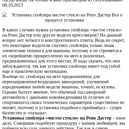
08.10.2023
В каких случаях нужна установка спойлера «чистое стекло»
на Рено Дастер или другие модели кроссоверов? На данный
вопрос нет четкого и конструктивного ответа. Ведь не секрет,
что некоторые водители считают спойлеры только лишь
элементами тюнинга для машины, поэтому и не стремятся к
их скорейшему прикреплению на авто в различных,
предназначенных для этого местах. И надо сказать, что они
заблуждаются, так как установка спойлера имеет под собой
еще и практическую мотивацию.
Вообще-то, спойлеры на авто предназначены для
перенаправления воздушных завихрений, улучшений
аэродинамики любой модели машины, точнее, ее кузова.
Однако бытует мнение, что обычный пассажирский
автомобиль с данными нововведениями (в отличие от
спортивного) своих технических параметров существенно не
меняет, поэтому и установка подобного прибамбаса – сущее
баловство и «пальцы».
Установка спойлера «чистое стекло» на Рено Дастер
– иное
дело. Совершив подобную процедуру с вашим любимцем, вы
поймете всю соль данного действия. Так как в самом