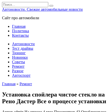
Перейти
Search
к
for:
Автоновости. Свежие автомобильные новости
содержанию
Сайт про автомобили
Главная
Политика
Контакты
Автоновости
Тест драйвы
Тюнинг
Новинки
Советы
Ремонт
Разное
Автоспорт
Главная
»
Ремонт
Установка спойлера чистое стекло на
Рено Дастер Все о процессе установки
Автор
admin
На чтение
4 мин
Просмотров
43
Опубликовано