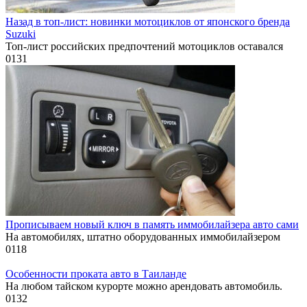
Назад в топ-лист: новинки мотоциклов от японского бренда
Suzuki
Топ-лист российских предпочтений мотоциклов оставался
0
131
Прописываем новый ключ в память иммобилайзера авто сами
На автомобилях, штатно оборудованных иммобилайзером
0
118
Особенности проката авто в Таиланде
На любом тайском курорте можно арендовать автомобиль.
0
132