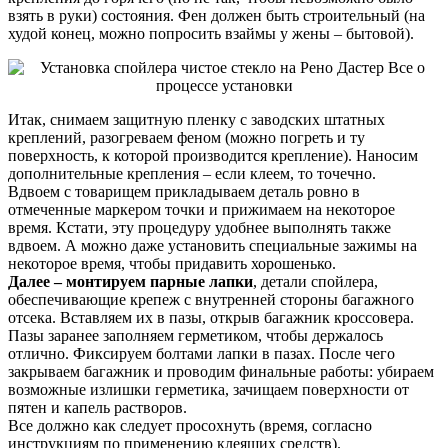
взять в руки) состояния. Фен должен быть строительный (на
худой конец, можно попросить взаймы у жены – бытовой).
Итак, снимаем защитную пленку с заводских штатных
креплений, разогреваем феном (можно погреть и ту
поверхность, к которой производится крепление). Наносим
дополнительные крепления – если клеем, то точечно.
Вдвоем с товарищем прикладываем деталь ровно в
отмеченные маркером точки и прижимаем на некоторое
время. Кстати, эту процедуру удобнее выполнять также
вдвоем. А можно даже установить специальные зажимы на
некоторое время, чтобы придавить хорошенько.
Далее – монтируем парные лапки
, детали спойлера,
обеспечивающие крепеж с внутренней стороны багажного
отсека. Вставляем их в пазы, открыв багажник кроссовера.
Пазы заранее заполняем герметиком, чтобы держалось
отлично. Фиксируем болтами лапки в пазах. После чего
закрываем багажник и проводим финальные работы: убираем
возможные излишки герметика, зачищаем поверхности от
пятен и капель растворов.
Все должно как следует просохнуть (время, согласно
инструкциям по применению клеящих средств).