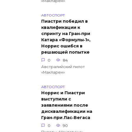
«Макларен»
АВТОСПОРТ
Пиастри победил в
квалификации к
спринту на Гран‑при
Катара «Формулы‑1»,
Норрис ошибся в
решающей попытке
0
84
Австралийский пилот
«Макларен»
АВТОСПОРТ
Норрис и Пиастри
выступили с
заявлениями после
дисквалификации на
Гран‑при Лас‑Вегаса
0
90