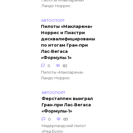
Пилоты «Макларена»
Ландо Норрис
АВТОСПОРТ
Пилоты «Макларена»
Норрис и Пиастри
дисквалифицированы
по итогам Гран‑при
Лас‑Вегаса
«Формулы‑1»
0
82
Пилоты «Макларена»
Ландо Норрис
АВТОСПОРТ
Ферстаппен выиграл
Гран‑при Лас‑Вегаса
«Формулы‑1»
0
69
Нидерландский пилот
«Ред Булл»