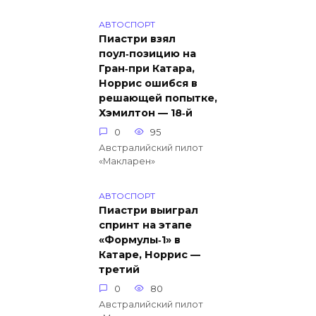
АВТОСПОРТ
Пиастри взял
поул‑позицию на
Гран‑при Катара,
Норрис ошибся в
решающей попытке,
Хэмилтон — 18‑й
0
95
Австралийский пилот
«Макларен»
АВТОСПОРТ
Пиастри выиграл
спринт на этапе
«Формулы‑1» в
Катаре, Норрис —
третий
0
80
Австралийский пилот