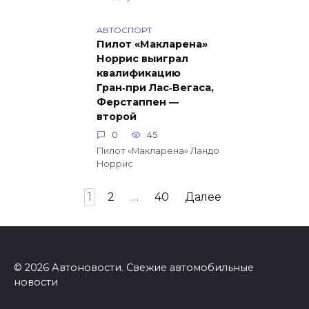
АВТОСПОРТ
Пилот «Макларена»
Норрис выиграл
квалификацию
Гран‑при Лас‑Вегаса,
Ферстаппен —
второй
0
45
Пилот «Макларена» Ландо
Норрис
Пагинация
1
2
…
40
Далее
записей
© 2026 Автоновости. Свежие автомобильные
новости