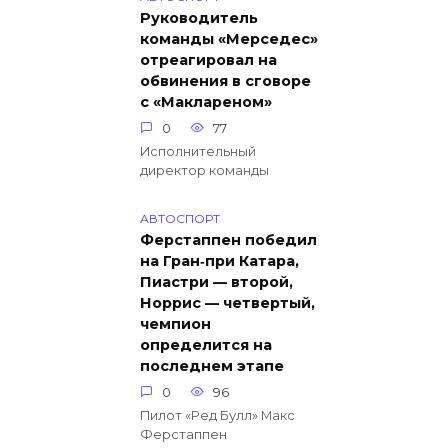
Руководитель
команды «Мерседес»
отреагировал на
обвинения в сговоре
с «Маклареном»
0
77
Исполнительный
директор команды
АВТОСПОРТ
Ферстаппен победил
на Гран‑при Катара,
Пиастри — второй,
Норрис — четвертый,
чемпион
определится на
последнем этапе
0
96
Пилот «Ред Булл» Макс
Ферстаппен