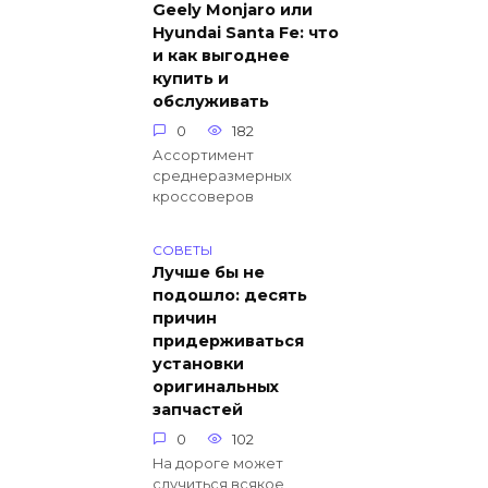
Geely Monjaro или
Hyundai Santa Fe: что
и как выгоднее
купить и
обслуживать
0
182
Ассортимент
среднеразмерных
кроссоверов
СОВЕТЫ
Лучше бы не
подошло: десять
причин
придерживаться
установки
оригинальных
запчастей
0
102
На дороге может
случиться всякое