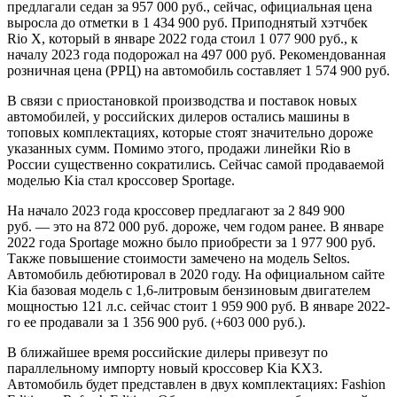
предлагали седан за 957 000 руб., сейчас, официальная цена
выросла до отметки в 1 434 900 руб. Приподнятый хэтчбек
Rio X, который в январе 2022 года стоил 1 077 900 руб., к
началу 2023 года подорожал на 497 000 руб. Рекомендованная
розничная цена (РРЦ) на автомобиль составляет 1 574 900 руб.
В связи с приостановкой производства и поставок новых
автомобилей, у российских дилеров остались машины в
топовых комплектациях, которые стоят значительно дороже
указанных сумм. Помимо этого, продажи линейки Rio в
России существенно сократились. Сейчас самой продаваемой
моделью Kia стал кроссовер Sportage.
На начало 2023 года кроссовер предлагают за 2 849 900
руб. — это на 872 000 руб. дороже, чем годом ранее. В январе
2022 года Sportage можно было приобрести за 1 977 900 руб.
Также повышение стоимости замечено на модель Seltos.
Автомобиль дебютировал в 2020 году. На официальном сайте
Kia базовая модель с 1,6-литровым бензиновым двигателем
мощностью 121 л.с. сейчас стоит 1 959 900 руб. В январе 2022-
го ее продавали за 1 356 900 руб. (+603 000 руб.).
В ближайшее время российские дилеры привезут по
параллельному импорту новый кроссовер Kia KX3.
Автомобиль будет представлен в двух комплектациях: Fashion