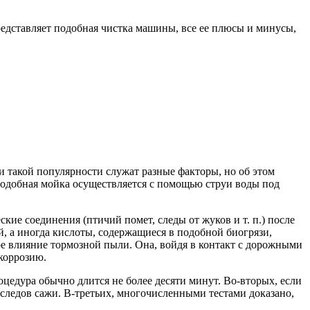
редставляет подобная чистка машины, все ее плюсы и минусы,
 такой популярности служат разные факторы, но об этом
ь подобная мойка осуществляется с помощью струи воды под
кие соединения (птичий помет, следы от жуков и т. п.) после
й, а иногда кислоты, содержащиеся в подобной биогрязи,
ое влияние тормозной пыли. Она, войдя в контакт с дорожными
коррозию.
цедура обычно длится не более десяти минут. Во-вторых, если
следов сажи. В-третьих, многочисленными тестами доказано,