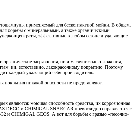
 автошампунь, применяемый для бесконтактной мойки. В общем,
 для борьбы с минеральными, а также органическими
 суперконцентраты, эффективные в любом сезоне и удаляющие
о органические загрязнения, но и маслянистые отложения,
ментам, ни, естественно, лакокрасочному покрытию. Поэтому
водит каждый уважающий себя производитель.
я покрытия никакой опасности не представляют.
рых являются: моющая способность средства, их коррозионная
 ATAS DECO и CHIMIGAL SNARCAR превосходно справляются с
/32 и CHIMIGAL GEOS. А вот для борьбы с грязью «песочно-