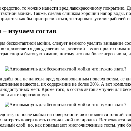
 средство, то можно нанести вред лакокрасочному покрытию. Де
нтактной мойки. Также, сделав слишком хороший напор воды, по
ридется как бы пристреливаться, тестировать усилие рабочей ст
– изучаем состав
для бесконтактной мойки, следует немного уделить внимание сос
во применяется для удаления загрязнений – если просто помыть 
и транспорта бытовую химию, потому что она более агрессивна,
 и дабы она не нанесла вред хромированным поверхностям, ее к
о-активные вещества, их содержание не более 30%. А вот компл
руднодоступных мест. Кроме того, в состав автошампуней для б
сле и антикоррозионную.
едстве, то после мойки на поверхности авто появится тонкий за
о натереть поверхность специальной полиролью. Встречаются т
ельный слой, но, как показывают многочисленные тесты, уже бол