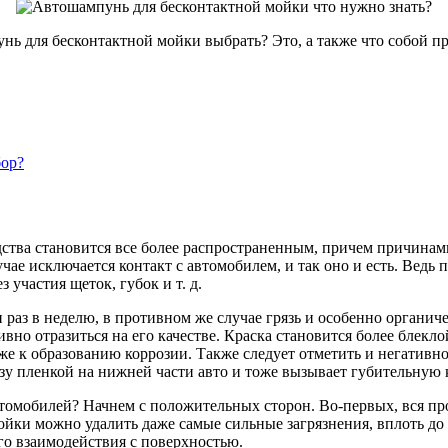
нь для бесконтактной мойки выбрать? Это, а также что собой п
бор?
ства становится все более распространенным, причем причинами
учае исключается контакт с автомобилем, и так оно и есть. Вед
участия щеток, губок и т. д.
аз в неделю, в противном же случае грязь и особенно органичес
но отразиться на его качестве. Краска становится более блекло
же к образованию коррозии. Также следует отметить и негативн
азу пленкой на нижней части авто и тоже вызывает губительную 
томобилей? Начнем с положительных сторон. Во-первых, вся про
ойки можно удалить даже самые сильные загрязнения, вплоть до 
ого взаимодействия с поверхностью.