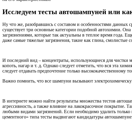
Исследуем тесты автошампуней или ка
Ну что же, разобравшись с составом и особенностями данных 
существует три основные категории подобной автохимии. Она б
загрязнениями, которые так актуальны в теплое время года. 
даже самые тяжелые загрязнения, такие как глина, смолистые со
И последний вид – концентраты, использующиеся для чистки м
копоть, нагар и т. д. Однако следует отметить, что вся эта х
следует отдавать предпочтение только высококачественному т
Важно помнить, что все шампуни вызывают электрохимическую
В интернете можно найти результаты множества тестов автоша
агрессивность, а также влияние на лакокрасочное покрыти
любыми видами загрязнений. Если необходимо удалить только
цементного» типа тесты выдвигают кандидатуры автошампун