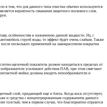
ло в том, что для данного типа очистки обычно используются
является вероятность смывания защитного воскового слоя,
руи.
таву, особенностям и назначению данной жидкости. Ну, с
автомобиль струей воды, то эффект будет очень слабым. Также
 и после нескольких применений на лакокрасочном покрытии
ислотно-щелочной показатель должен находиться в пределах от
ексообразователи усиливают действия ПАВ, при этом смягчают
есконтактной мойки должны входить пенообразователи и
щитный слой, придающий еще и блеск. Когда воск отсутствует,
акже и средства с концентрированным содержанием данного
ее толстый, чем в первом случае, что благоприятно отразится