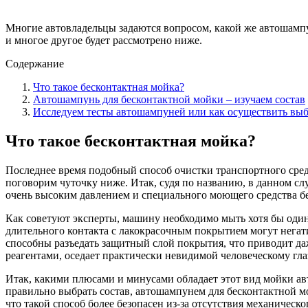
Многие автовладельцы задаются вопросом, какой же автошампу
и многое другое будет рассмотрено ниже.
Содержание
Что такое бесконтактная мойка?
Автошампунь для бесконтактной мойки – изучаем состав
Исследуем тесты автошампуней или как осуществить вы
Что такое бесконтактная мойка?
Последнее время подобный способ очистки транспортного сред
поговорим чуточку ниже. Итак, судя по названию, в данном сл
очень высоким давлением и специального моющего средства без 
Как советуют эксперты, машину необходимо мыть хотя бы один р
длительного контакта с лакокрасочным покрытием могут негатив
способны разъедать защитный слой покрытия, что приводит да
реагентами, оседает практически невидимой человеческому гл
Итак, какими плюсами и минусами обладает этот вид мойки ав
правильно выбрать состав, автошампунем для бесконтактной м
что такой способ более безопасен из-за отсутствия механическ