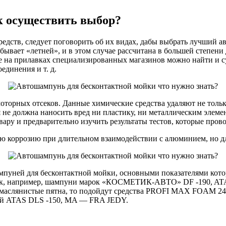
к осуществить выбор?
средств, следует поговорить об их видах, дабы выбрать лучший
ывает «летней», и в этом случае рассчитана в большей степени
Еще на прилавках специализированных магазинов можно найти и
единения и т. д.
оторных отсеков. Данные химические средства удаляют не тольк
имия не должна наносить вред ни пластику, ни металлическим эле
овару и предварительно изучить результаты тестов, которые про
 коррозию при длительном взаимодействии с алюминием, но дл
мпуней для бесконтактной мойки, основными показателями кото
е. Так, например, шампуни марок «КОСМЕТИК-АВТО» DF -190,
 маслянистые пятна, то подойдут средства PROFI MAX FOAM 24
ей ATAS DLS -150, MA — FRA JEDY.