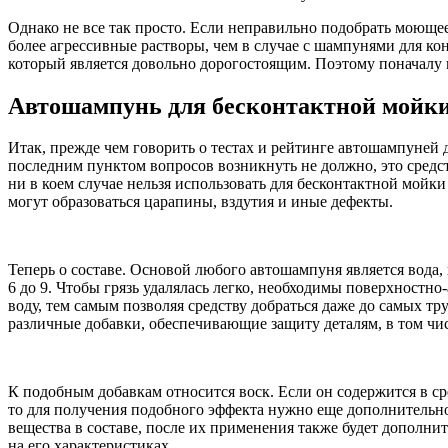
Однако не все так просто. Если неправильно подобрать моющее
более агрессивные растворы, чем в случае с шампунями для ко
который является довольно дорогостоящим. Поэтому поначалу п
Автошампунь для бесконтактной мойки 
Итак, прежде чем говорить о тестах и рейтинге автошампуней 
последним пунктом вопросов возникнуть не должно, это средст
ни в коем случае нельзя использовать для бесконтактной мойк
могут образоваться царапины, вздутия и иные дефекты.
Теперь о составе. Основой любого автошампуня является вода,
6 до 9. Чтобы грязь удалялась легко, необходимы поверхностн
воду, тем самым позволяя средству добраться даже до самых т
различные добавки, обеспечивающие защиту деталям, в том чи
К подобным добавкам относится воск. Если он содержится в ср
то для получения подобного эффекта нужно еще дополнительн
вещества в составе, после их применения также будет дополнит
на его характеристиках.