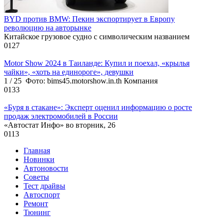
BYD против BMW: Пекин экспортирует в Европу
революцию на авторынке
Китайское грузовое судно с символическим названием
0
127
Motor Show 2024 в Таиланде: Купил и поехал, «крылья
чайки», «хоть на единороге», девушки
1 / 25 Фото: bims45.motorshow.in.th Компания
0
133
«Буря в стакане»: Эксперт оценил информацию о росте
продаж электромобилей в России
«Автостат Инфо» во вторник, 26
0
113
Главная
Новинки
Автоновости
Советы
Тест драйвы
Автоспорт
Ремонт
Тюнинг