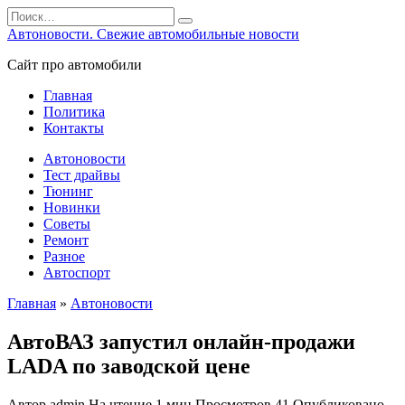
Перейти
Search
к
for:
Автоновости. Свежие автомобильные новости
содержанию
Сайт про автомобили
Главная
Политика
Контакты
Автоновости
Тест драйвы
Тюнинг
Новинки
Советы
Ремонт
Разное
Автоспорт
Главная
»
Автоновости
АвтоВАЗ запустил онлайн-продажи
LADA по заводской цене
Автор
admin
На чтение
1 мин
Просмотров
41
Опубликовано