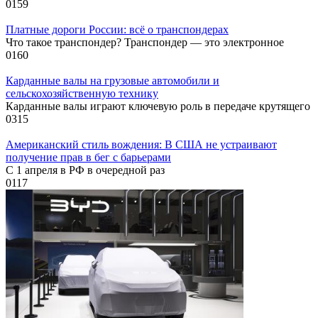
0
159
Платные дороги России: всё о транспондерах
Что такое транспондер? Транспондер — это электронное
0
160
Карданные валы на грузовые автомобили и
сельскохозяйственную технику
Карданные валы играют ключевую роль в передаче крутящего
0
315
Американский стиль вождения: В США не устраивают
получение прав в бег с барьерами
С 1 апреля в РФ в очередной раз
0
117