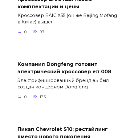
комплектации и цены
Кроссовер BAIC X55 (он же Beijing Mofang
в Китае) вышел
0
97
Компания Dongfeng готовит
электрический кроссовер eπ 008
Электрифицированный бренд eπ был
создан концерном Dongfeng
0
133
Пикап Chevrolet S10: рестайлинг
вместо нового поколения