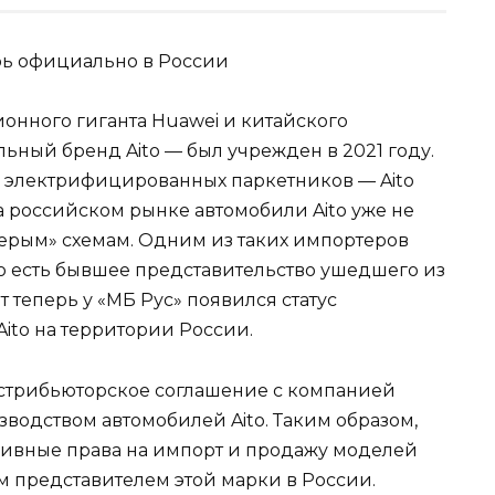
нного гиганта Huawei и китайского
ьный бренд Aito — был учрежден в 2021 году.
и электрифицированных паркетников — Aito
На российском рынке автомобили Aito уже не
«серым» схемам. Одним из таких импортеров
то есть бывшее представительство ушедшего из
 теперь у «МБ Рус» появился статус
ito на территории России.
истрибьюторское соглашение с компанией
зводством автомобилей Aito. Таким образом,
зивные права на импорт и продажу моделей
м представителем этой марки в России.