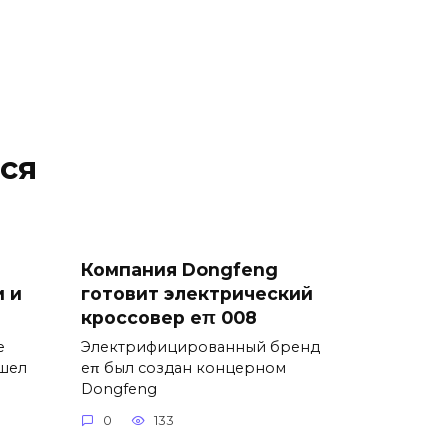
ся
Компания Dongfeng
 и
готовит электрический
кроссовер eπ 008
е
Электрифицированный бренд
ышел
eπ был создан концерном
Dongfeng
0
133