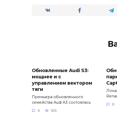
В
Обновленные Audi S3:
Обн
мощнее и с
пар
управлением вектором
Cap
тяги
Лока
Renau
Премьера обновленного
семейства Audi A3 состоялась
0
0
100