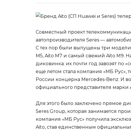
Совместный проект телекоммуникацио
автопроизводителя Seres — автомобил
С тех пор были выпущены три модел
M5, Aito M7 и самый свежий Aito M9. 
диковинка: их почти год завозят по 
еще летом стала компания «МБ Рус», 
России концерна Mercedes-Benz. И вот
официального представителя марки A
Для этого было заключено прямое д
Seres Group, которая занимается прои
компания «МБ Рус» получила эксклю
Aito, став единственным официальны