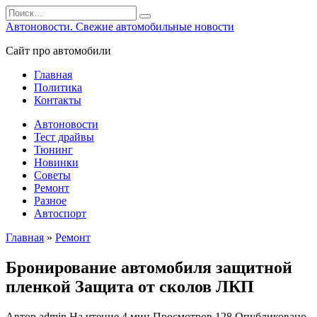
Перейти
Search
к
for:
Автоновости. Свежие автомобильные новости
содержанию
Сайт про автомобили
Главная
Политика
Контакты
Автоновости
Тест драйвы
Тюнинг
Новинки
Советы
Ремонт
Разное
Автоспорт
Главная
»
Ремонт
Бронирование автомобиля защитной
пленкой Защита от сколов ЛКП
Автор
admin
На чтение
4 мин
Просмотров
128
Опубликовано