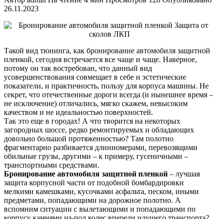
26.11.2023
Такой вид тюнинга, как бронирование автомобиля защитной
пленкой, сегодня встречается все чаще и чаще. Наверное,
потому он так востребован, что данный вид
усовершенствования совмещает в себе и эстетические
показатели, и практичность, пользу для корпуса машины. Не
секрет, что отечественные дороги всегда (и нынешнее время –
не исключение) отличались, мягко скажем, невысоким
качеством и не идеальностью поверхностей.
Так это еще в городах! А что творится на некоторых
загородных шоссе, редко ремонтируемых и обладающих
довольно большой протяженностью? Там полотно
фрагментарно разбивается длинномерами, перевозящими
обильные грузы, другими – к примеру, гусеничными –
транспортными средствами.
Бронирование автомобиля защитной пленкой
– лучшая
защита корпусной части от подобной бомбардировки
мелкими камешками, кусочками асфальта, песком, иными
предметами, попадающими на дорожное полотно. А
вспомним ситуации с вылетающими и попадающими по
корпусу камнями из-под колес впереди идущего транспорта?