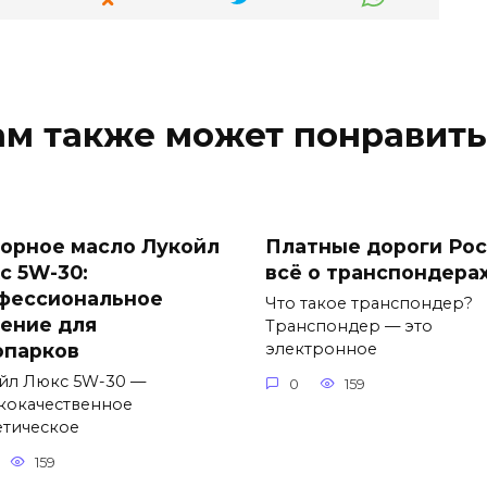
ам также может понравить
орное масло Лукойл
Платные дороги Рос
с 5W-30:
всё о транспондера
фессиональное
Что такое транспондер?
ение для
Транспондер — это
опарков
электронное
йл Люкс 5W-30 —
0
159
кокачественное
етическое
159