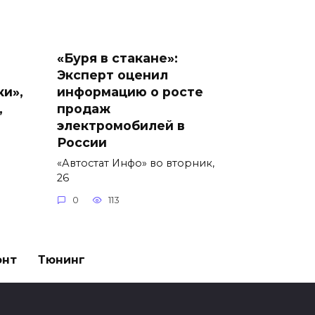
«Буря в стакане»:
Эксперт оценил
ки»,
информацию о росте
,
продаж
электромобилей в
России
«Автостат Инфо» во вторник,
26
0
113
онт
Тюнинг