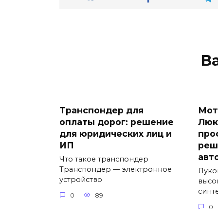
В
Транспондер для
Мот
оплаты дорог: решение
Люк
для юридических лиц и
про
ИП
реш
авт
Что такое транспондер
Транспондер — электронное
Луко
устройство
высо
синт
0
89
0