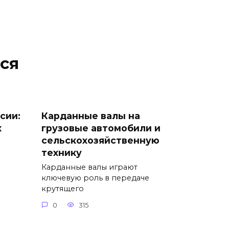
ся
сии:
Карданные валы на
х
грузовые автомобили и
сельскохозяйственную
технику
Карданные валы играют
ключевую роль в передаче
крутящего
0
315