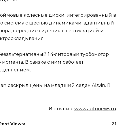
-дюймовые колесные диски, интегрированный в
ую систему с шестью динамиками, адаптивный
бзора, передние сидения с вентиляцией и
ектроскладывания.
езальтернативный 1,4-литровый турбомотор
 момента. В связке с ним работает
 сцеплением.
gan раскрыл цены на младший седан Alsvin. В
Источник:
www.autonews.ru
Post Views:
21