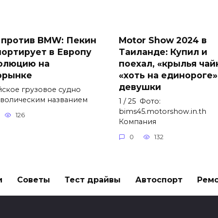
 против BMW: Пекин
Motor Show 2024 в
портирует в Европу
Таиланде: Купил и
олюцию на
поехал, «крылья чай
орынке
«хоть на единороге»
девушки
йское грузовое судно
мволическим названием
1 / 25 Фото:
bims45.motorshow.in.th
126
Компания
0
132
и
Советы
Тест драйвы
Автоспорт
Рем