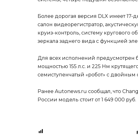
Более дорогая версия DLX имеет 17
салон видеорегистратор, акустическ
круиз-контроль, систему кругового о
зеркала заднего вида с функцией эл
Для всех исполнений предусмотрен б
мощностью 155 л.с. и 225 Нм крутящего
семиступенчатый «робот» с двойным
Ранее Autonews.ru сообщал, что Chan
России модель стоит от 1 649 000 руб.