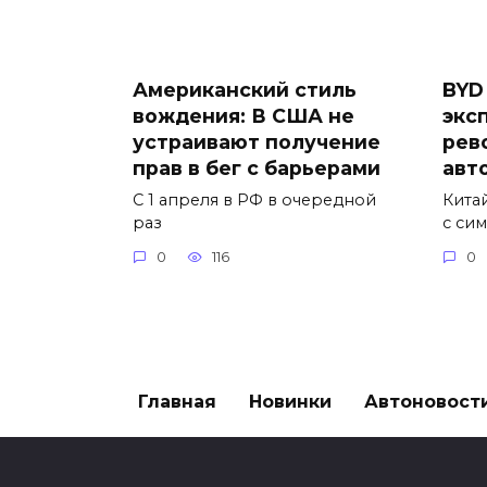
Американский стиль
BYD
вождения: В США не
экс
устраивают получение
рев
прав в бег с барьерами
авт
С 1 апреля в РФ в очередной
Кита
раз
с си
0
116
0
Главная
Новинки
Автоновост