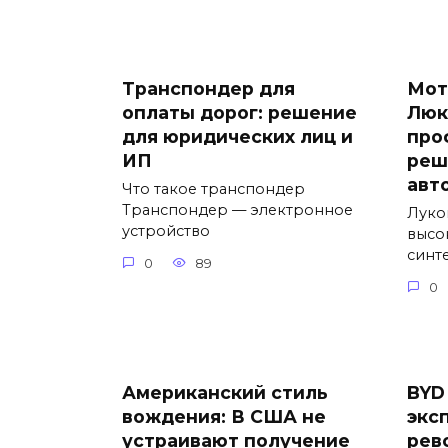
Транспондер для
Мот
оплаты дорог: решение
Люк
для юридических лиц и
про
ИП
реш
авт
Что такое транспондер
Транспондер — электронное
Луко
устройство
высо
синт
0
89
0
Американский стиль
BYD
вождения: В США не
экс
устраивают получение
рев