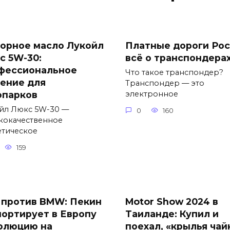
орное масло Лукойл
Платные дороги Рос
с 5W-30:
всё о транспондера
фессиональное
Что такое транспондер?
ение для
Транспондер — это
опарков
электронное
йл Люкс 5W-30 —
0
160
кокачественное
етическое
159
 против BMW: Пекин
Motor Show 2024 в
портирует в Европу
Таиланде: Купил и
олюцию на
поехал, «крылья чай