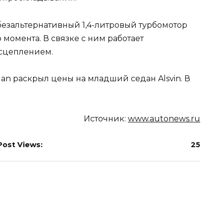
езальтернативный 1,4-литровый турбомотор
 момента. В связке с ним работает
 сцеплением.
gan раскрыл цены на младший седан Alsvin. В
Источник:
www.autonews.ru
Post Views:
25