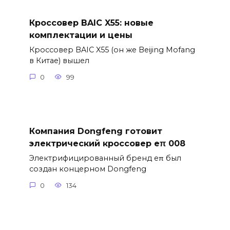
Кроссовер BAIC X55: новые
комплектации и цены
Кроссовер BAIC X55 (он же Beijing Mofang
в Китае) вышел
0
99
Компания Dongfeng готовит
электрический кроссовер eπ 008
Электрифицированный бренд eπ был
создан концерном Dongfeng
0
134