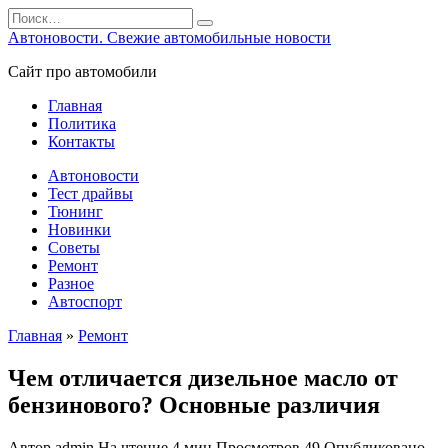
Перейти
Search
к
for:
Автоновости. Свежие автомобильные новости
содержанию
Сайт про автомобили
Главная
Политика
Контакты
Автоновости
Тест драйвы
Тюнинг
Новинки
Советы
Ремонт
Разное
Автоспорт
Главная
»
Ремонт
Чем отличается дизельное масло от
бензинового? Основные различия
Автор
admin
На чтение
4 мин
Просмотров
49
Опубликовано