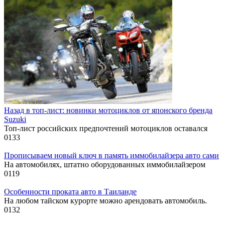
Назад в топ-лист: новинки мотоциклов от японского бренда
Suzuki
Топ-лист российских предпочтений мотоциклов оставался
0
133
Прописываем новый ключ в память иммобилайзера авто сами
На автомобилях, штатно оборудованных иммобилайзером
0
119
Особенности проката авто в Таиланде
На любом тайском курорте можно арендовать автомобиль.
0
132