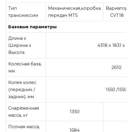
Тип
Механическая,коробка
Вариатор
трансмиссии
передач МТ5
CVT18
Базовые параметры
Длина х
Ширина х
4318 х 1831 х 16
Высота
Колесная база,
2610
мм
Колея колес
(передних /
1550 /1550
задних), мм
Снаряженная
1350
масса, кг
Полная масса,
1684