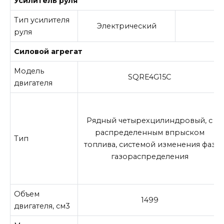
Усилитель руля
Тип усилителя
Электрический
Э
руля
Силовой агрегат
Модель
SQRE4G15C
двигателя
Рядный четырехцилиндровый, с
распределенным впрыском
Тип
топлива, системой изменения фаз
газораспределения
Объем
1499
двигателя, см3