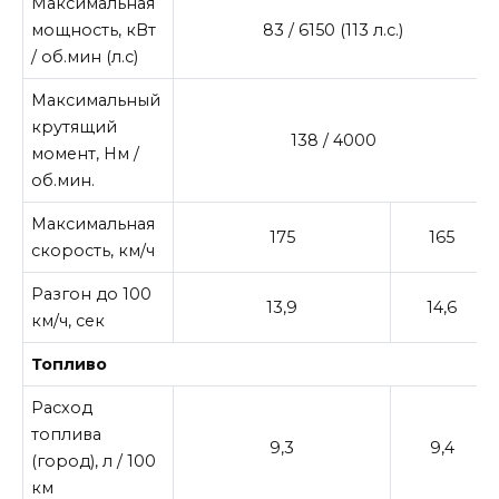
Максимальная
мощность, кВт
83 / 6150 (113 л.с.)
/ об.мин (л.с)
Максимальный
крутящий
138 / 4000
момент, Нм /
об.мин.
Максимальная
175
165
скорость, км/ч
Разгон до 100
13,9
14,6
км/ч, сек
Топливо
Расход
топлива
9,3
9,4
(город), л / 100
км