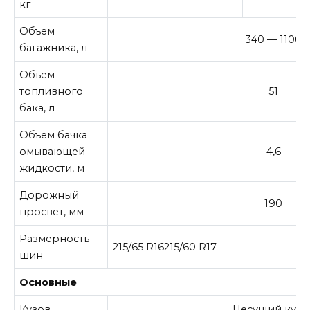
кг
Объем
340 — 1100
багажника, л
Объем
топливного
51
бака, л
Объем бачка
омывающей
4,6
жидкости, м
Дорожный
190
просвет, мм
Размерность
215/65 R16215/60 R17
шин
Основные
Кузов
Несущий кузо