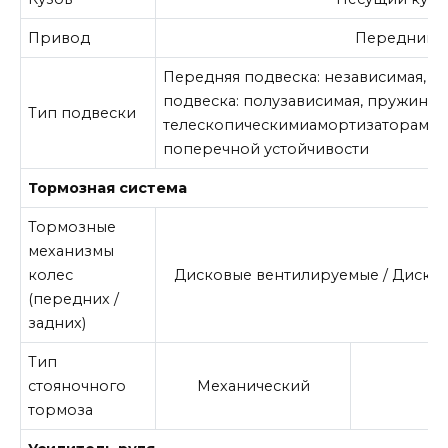
Привод
Передний
Передняя подвеска: независимая, т
подвеска: полузависимая, пружинна
Тип подвески
телескопическимиамортизаторами 
поперечной устойчивости
Тормозная система
Тормозные
механизмы
колес
Дисковые вентилируемые / Диско
(передних /
задних)
Тип
стояночного
Механический
Э
тормоза