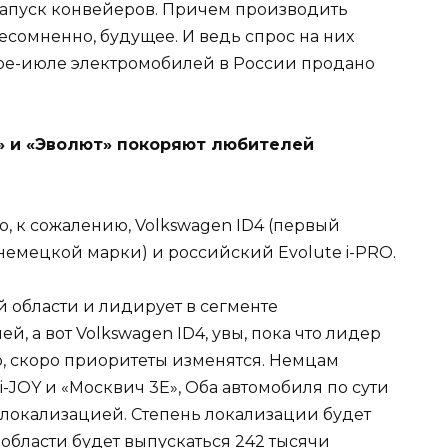
запуск конвейеров. Причем производить
есомненно, будущее. И ведь спрос на них
варе-июле электромобилей в России продано
 и «Эволют» покоряют любителей
, к сожалению, Volkswagen ID4 (первый
немецкой марки) и российский Evolute i-PRO.
й области и лидирует в сегменте
, а вот Volkswagen ID4, увы, пока что лидер
но, скоро приоритеты изменятся. Немцам
 i-JOY и «Москвич 3E», Оба автомобиля по сути
 локализацией. Степень локализации будет
 области будет выпускаться 242 тысячи