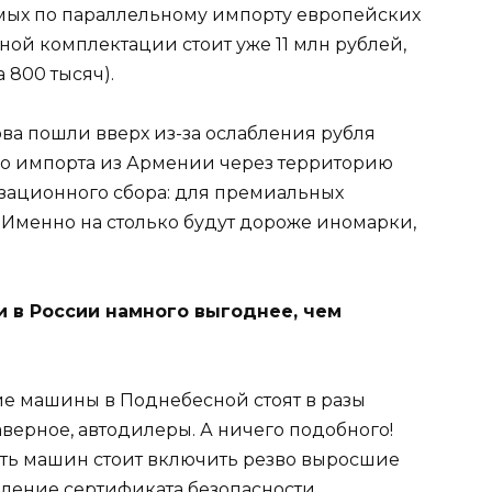
зимых по параллельному импорту европейских
ной комплектации стоит уже 11 млн рублей,
 800 тысяч).
ова пошли вверх из-за ослабления рубля
го импорта из Армении через территорию
изационного сбора: для премиальных
. Именно на столько будут дороже иномарки,
 в России намного выгоднее, чем
е машины в Поднебесной стоят в разы
аверное, автодилеры. А ничего подобного!
ость машин стоит включить резво выросшие
ление сертификата безопасности,