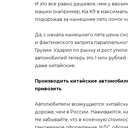
И это все равно дешевле, чем у вво
машин (например, Kia K9 в максималь
подорожав за нынешнее лето почти на
Да, с начала нынешнего лета цены сн
и фактического запрета параллельно
Грузии. Ударил по рынку и рост утил
автомобилей теперь это 1 млн рублей
даже китайские.
Производить китайские автомобили
привозить
Автолюбители возмущаются: китайски
дороже, чем в России. Наживаются, н
Не забывайте, что в конечную стоим
таможенное оформление, НДС, оформ