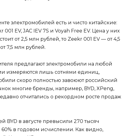
нте электромобилей есть и чисто китайские:
01 EV, JAC IEV 7S и Voyah Free EV. Цена у них
тоит от 2,5 млн рублей, то Zeekr 001 EV — от 4,5
от 7,5 млн рублей.
ителя предлагают электромобили на любой
сии измеряются лишь сотнями единиц,
мобили скоро полностью завоюют российский
ынок многие бренды, например, BYD, XPeng,
й недавно отчитались о рекордном росте продаж
й BYD в августе превысили 270 тысяч
 60% в годовом исчислении. Как видно,