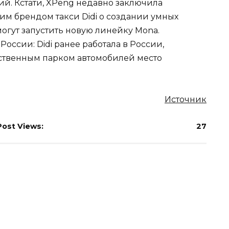
ий. Кстати, XPeng недавно заключила
им брендом такси Didi о создании умных
огут запустить новую линейку Mona.
России: Didi ранее работала в России,
собственным парком автомобилей место
Источник
Post Views:
27