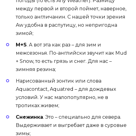
погоды (то есть Any Weather). Разницу
между первой и второй поймет, наверное,
только англичанин. С нашей точки зрения
Aw удобна в распутицу, но непригодна
зимой;
M+S
. А вот эта как раз – для зим и
межсезонья. По-английски звучит как Mud
+ Snow, то есть грязь и снег. Для нас –
зимняя резина;
Нарисованный зонтик или слова
Aquacontact, Aquatred – для дождевых
условий. У нас малопопулярно, не в
тропиках живем;
Снежинка
. Это – специально для севера.
Выдерживает и выгребает даже в суровые
зимы;