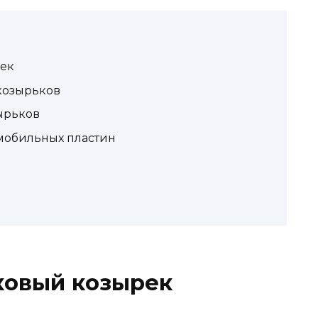
рек
козырьков
ырьков
мобильных пластин
ковый козырек