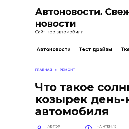
Перейти
Автоновости. Све
к
содержанию
новости
Сайт про автомобили
Автоновости
Тест драйвы
Тю
ГЛАВНАЯ
»
РЕМОНТ
Что такое сол
козырек день-
автомобиля
АВТОР
НА ЧТЕНИЕ