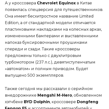
А у кроссовера
Chevrolet Equinox
в Китае
появилась спецверсия для путешественников.
Она имеет бесхитростное название Limited
Edition, а от стандартной модели отличается
пластиковыми накладками на колесных арках,
измененными бамперами и выставленными
напоказ буксировочными проушинами
спереди и сзади. Такие кроссоверы
предложены только с двухлитровым
турбомотором (237 л.с.), девятиступенчатым
«автоматом» и полным приводом. Будет
выпущено 500 экземпляров.
Также сегодня мы рассказали о серийном
внедорожнике
Mengshi M-Hero
, обновленном
хэтчбеке
BYD Dolphin
, кроссовере
Dongfeng
Fengon E5
и ассортименте автомобилей у