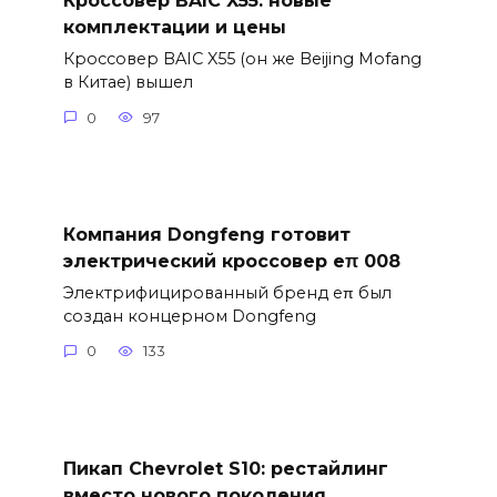
Кроссовер BAIC X55: новые
комплектации и цены
Кроссовер BAIC X55 (он же Beijing Mofang
в Китае) вышел
0
97
Компания Dongfeng готовит
электрический кроссовер eπ 008
Электрифицированный бренд eπ был
создан концерном Dongfeng
0
133
Пикап Chevrolet S10: рестайлинг
вместо нового поколения