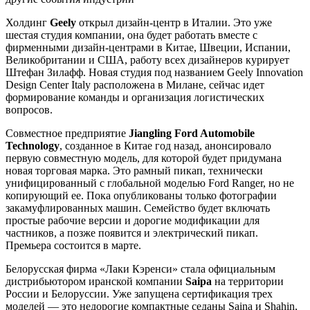
Холдинг
Geely
открыл дизайн-центр в Италии. Это уже
шестая студия компании, она будет работать вместе с
фирменными дизайн-центрами в Китае, Швеции, Испании,
Великобритании и США, работу всех дизайнеров курирует
Штефан Зилафф. Новая студия под названием Geely Innovation
Design Center Italy расположена в Милане, сейчас идет
формирование команды и организация логистических
вопросов.
Совместное предприятие
Jiangling
Ford
Automobile
Technology
, созданное в Китае год назад, анонсировало
первую совместную модель, для которой будет придумана
новая торговая марка. Это рамный пикап, технически
унифицированный с глобальной моделью Ford Ranger, но не
копирующий ее. Пока опубликованы только фотографии
закамуфлированных машин. Семейство будет включать
простые рабочие версии и дорогие модификации для
частников, а позже появится и электрический пикап.
Премьера состоится в марте.
Белорусская фирма «Лаки Кэренси» стала официальным
дистрибьютором иранской компании
Saipa
на территории
России и Белоруссии. Уже запущена сертификация трех
моделей — это недорогие компактные седаны Saina и Shahin,