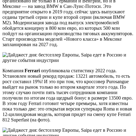
организовано не только в Германии и Венгрии, но и в
Мексике — на завод BMW в Сан-Луис-Потоси. Это
предприятие открыто в 2019 году, сейчас здесь выпускают
седаны третьей серии и купе второй серии (включая BMW
M2). Модернизация завода под выпуск электромобилей
обойдется концерну в 800 млн евро, из которых 500 млн
пойдут на организацию производства тяговых аккумуляторов.
Старт производства моделей «Нового класса» в Мексике
запланирован на 2027 год.
Компания
Ferrari
опубликовала статистику 2022 года.
Установлен новый рекорд продаж: 13221 автомобиль, то есть
рост составил 19%! И это при том, что кроссовер Purosangue
выйдет на рынок только во втором квартале этого года. По
этому случаю почти пять тысяч сотрудников компании
получили по итогам года щедрый бонус в размере 13500 евро.
В этом году Ferrari готовит четыре премьеры, хотя известны
пока только две: это открытая версия суперкара Roma и новая
12-цилиндровая модель, которая придет на смену купе Ferrari
812 Superfast (на фото).