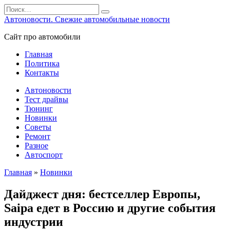
Перейти
Search
к
for:
Автоновости. Свежие автомобильные новости
содержанию
Сайт про автомобили
Главная
Политика
Контакты
Автоновости
Тест драйвы
Тюнинг
Новинки
Советы
Ремонт
Разное
Автоспорт
Главная
»
Новинки
Дайджест дня: бестселлер Европы,
Saipa едет в Россию и другие события
индустрии