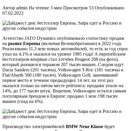
Автор
admin
На чтение
3 мин
Просмотров
53
Опубликовано
07.02.2023
Агентство JATO Dynamics опубликовало статистику продаж
на
рынке Европы
(включая Великобританию) в 2022 году.
Реализовано 11,3 млн новых автомобилей, то есть за год спрос
упал на 4,1% и оказался на уровне 1985 года! А европейским
бестселлером впервые стал хэтчбек Peugeot 208 (на фото),
который разошелся тиражом 207 тысяч машин. Следом идут
Dacia Sandero (201 тысяча), Volkswagen T-Roc (181 тысяча) и
Fiat/Abarth 500 (180 тысяч). Volkswagen Golf, занимавший
первое место в течение предыдущих 14 лет, на этот раз
оказался только на пятом месте рейтинга: продажи упали на
14%, до 177 тысяч штук. Впрочем, Volkswagen остался самым
популярным брендом в Европе: продано 1 млн 198 тысяч
машин (спад на 6%).
Производство электромобилей
BMW Neue
Klasse
будет