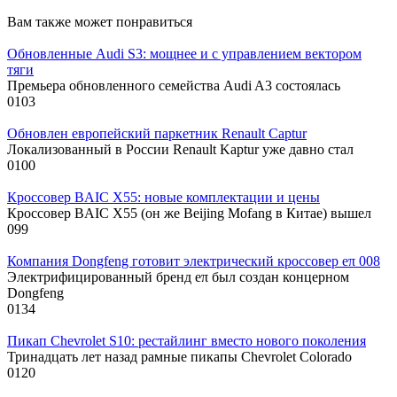
Вам также может понравиться
Обновленные Audi S3: мощнее и с управлением вектором
тяги
Премьера обновленного семейства Audi A3 состоялась
0
103
Обновлен европейский паркетник Renault Captur
Локализованный в России Renault Kaptur уже давно стал
0
100
Кроссовер BAIC X55: новые комплектации и цены
Кроссовер BAIC X55 (он же Beijing Mofang в Китае) вышел
0
99
Компания Dongfeng готовит электрический кроссовер eπ 008
Электрифицированный бренд eπ был создан концерном
Dongfeng
0
134
Пикап Chevrolet S10: рестайлинг вместо нового поколения
Тринадцать лет назад рамные пикапы Chevrolet Colorado
0
120