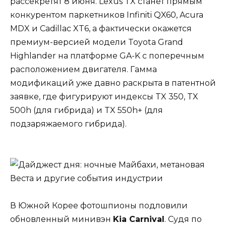
рассекретят 8 июня. Lexus TX станет прямым
конкурентом паркетников Infiniti QX60, Acura
MDX и Cadillac XT6, а фактически окажется
премиум-версией модели Toyota Grand
Highlander на платформе GA-K с поперечным
расположением двигателя. Гамма
модификаций уже давно раскрыта в патентной
заявке, где фигурируют индексы TX 350, TX
500h (для гибрида) и TX 550h+ (для
подзаряжаемого гибрида).
В Южной Корее фотошпионы подловили
обновленный минивэн
Kia Carnival
. Судя по