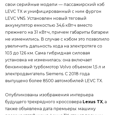
свои серийные модели — пассажирский кэб
LEVC TX и унифицированный с ним фургон
LEVC VN5. Установлен новый тяговый
аккумулятор емкостью 34,6 кВт·ч вместо
прежнего на 31 кВт·ч, причем габариты батареи
не изменились. В случае с кэбом это позволило
увеличить дальность хода на электротяге со
103 до 126 км. Сама гибридная силовая
установка не изменилась: она включает
бензиновый турбомотор Volvo объемом 1,5 л и
электродвигатель Siemens. С 2018 года
выпущено более 8500 автомобилей LEVC TX.
Опубликованы изображения интерьера
будущего трехрядного кроссовера
L
e
xus TX
, а
также объявлена дата премьеры: машину