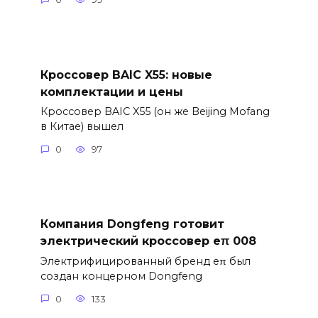
Кроссовер BAIC X55: новые
комплектации и цены
Кроссовер BAIC X55 (он же Beijing Mofang
в Китае) вышел
0
97
Компания Dongfeng готовит
электрический кроссовер eπ 008
Электрифицированный бренд eπ был
создан концерном Dongfeng
0
133