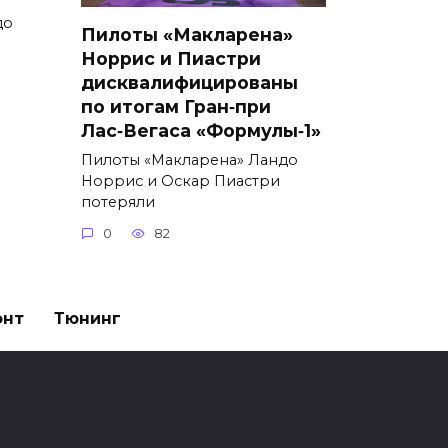
до
Пилоты «Макларена»
Норрис и Пиастри
дисквалифицированы
по итогам Гран‑при
Лас‑Вегаса «Формулы‑1»
Пилоты «Макларена» Ландо
Норрис и Оскар Пиастри
потеряли
0
82
онт
Тюнинг