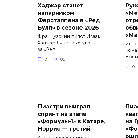
Хаджар станет
Рук
напарником
«Ме
Ферстаппена в «Ред
отр
Булл» в сезоне‑2026
обв
«Ма
Французский пилот Исаак
Хаджар будет выступать
Испо
за «Ред
кома
Воль
0
85
0
Пиастри выиграл
Пиа
спринт на этапе
ква
«Формулы‑1» в Катаре,
на 
Норрис — третий
«Фо
оши
Австралийский пилот