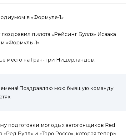
поздравил пилота «Рейсинг Буллз» Исаака
м «Формулы‑1».
ье место на Гран‑при Нидерландов.
ремена! Поздравляю мою бывшую команду
етях.
амму подготовки молодых автогонщиков Red
за «Ред Булл» и «Торо Россо», которая теперь