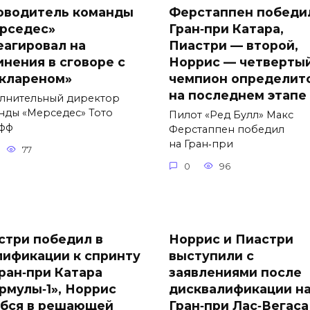
оводитель команды
Ферстаппен победи
рседес»
Гран‑при Катара,
еагировал на
Пиастри — второй,
инения в сговоре с
Норрис — четвертый
клареном»
чемпион определит
на последнем этапе
лнительный директор
нды «Мерседес» Тото
Пилот «Ред Булл» Макс
фф
Ферстаппен победил
на Гран‑при
77
0
96
стри победил в
Норрис и Пиастри
лификации к спринту
выступили с
Гран‑при Катара
заявлениями после
рмулы‑1», Норрис
дисквалификации н
бся в решающей
Гран‑при Лас‑Вегаса