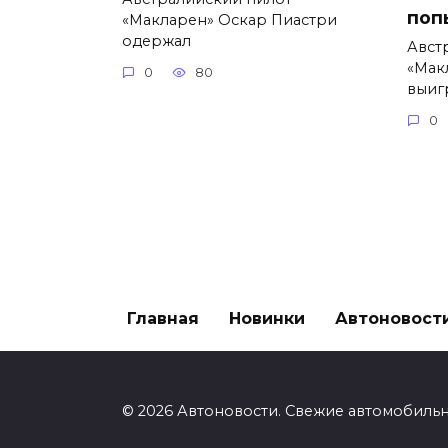
поп
«Макларен» Оскар Пиастри
одержал
Авст
«Мак
0
80
выиг
0
Главная
Новинки
Автоновост
© 2026 Автоновости. Свежие автомобиль