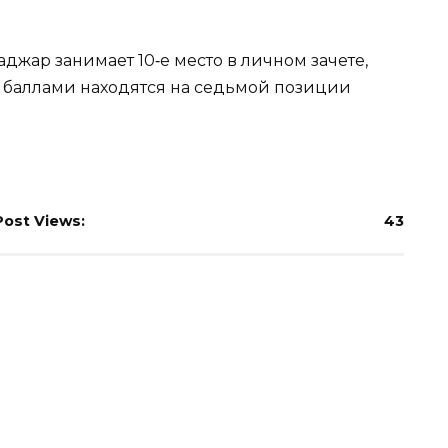
джар занимает 10‑е место в личном зачете,
60 баллами находятся на седьмой позиции
Post Views:
43