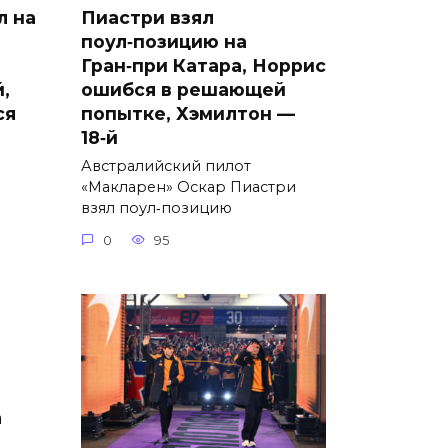
л на
Пиастри взял
поул‑позицию на
Гран‑при Катара, Норрис
,
ошибся в решающей
ся
попытке, Хэмилтон —
18‑й
Австралийский пилот
«Макларен» Оскар Пиастри
взял поул‑позицию
0
95
а