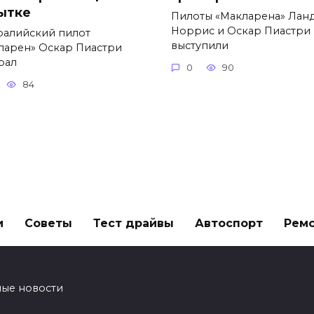
ытке
Пилоты «Макларена» Лан
Норрис и Оскар Пиастри
ралийский пилот
выступили
ларен» Оскар Пиастри
рал
0
90
84
и
Советы
Тест драйвы
Автоспорт
Рем
ные новости