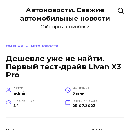
Перейти
Автоновости. Свежие
к
содержанию
автомобильные новости
Сайт про автомобили
ГЛАВНАЯ
»
АВТОНОВОСТИ
Дешевле уже не найти.
Первый тест-драйв Livan X3
Pro
АВТОР
НА ЧТЕНИЕ
admin
5 мин
ПРОСМОТРОВ
ОПУБЛИКОВАНО
34
25.07.2023