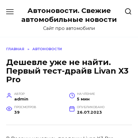
Перейти
Автоновости. Свежие
к
содержанию
автомобильные новости
Сайт про автомобили
ГЛАВНАЯ
»
АВТОНОВОСТИ
Дешевле уже не найти.
Первый тест-драйв Livan X3
Pro
АВТОР
НА ЧТЕНИЕ
admin
5 мин
ПРОСМОТРОВ
ОПУБЛИКОВАНО
39
26.07.2023