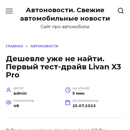
Перейти
Автоновости. Свежие
к
содержанию
автомобильные новости
Сайт про автомобили
ГЛАВНАЯ
»
АВТОНОВОСТИ
Дешевле уже не найти.
Первый тест-драйв Livan X3
Pro
АВТОР
НА ЧТЕНИЕ
admin
5 мин
ПРОСМОТРОВ
ОПУБЛИКОВАНО
48
25.07.2023