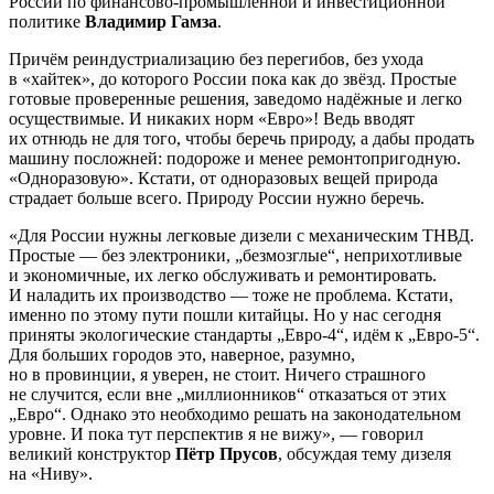
России по финансово-промышленной и инвестиционной
политике
Владимир Гамза
.
Причём реиндустриализацию без перегибов, без ухода
в «хайтек», до которого России пока как до звёзд. Простые
готовые проверенные решения, заведомо надёжные и легко
осуществимые. И никаких норм «Евро»! Ведь вводят
их отнюдь не для того, чтобы беречь природу, а дабы продать
машину посложней: подороже и менее ремонтопригодную.
«Одноразовую». Кстати, от одноразовых вещей природа
страдает больше всего. Природу России нужно беречь.
«Для России нужны легковые дизели с механическим ТНВД.
Простые — без электроники, „безмозглые“, неприхотливые
и экономичные, их легко обслуживать и ремонтировать.
И наладить их производство — тоже не проблема. Кстати,
именно по этому пути пошли китайцы. Но у нас сегодня
приняты экологические стандарты „Евро-4“, идём к „Евро-5“.
Для больших городов это, наверное, разумно,
но в провинции, я уверен, не стоит. Ничего страшного
не случится, если вне „миллионников“ отказаться от этих
„Евро“. Однако это необходимо решать на законодательном
уровне. И пока тут перспектив я не вижу», — говорил
великий конструктор
Пётр Прусов
, обсуждая тему дизеля
на «Ниву».