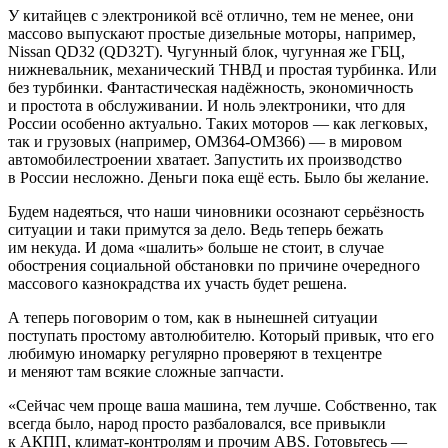
У китайцев с электроникой всё отлично, тем не менее, они
массово выпускают простые дизельные моторы, например,
Nissan QD32 (QD32T). Чугунный блок, чугунная же ГБЦ,
нижневальник, механический ТНВД и простая турбинка. Или
без турбинки. Фантастическая надёжность, экономичность
и простота в обслуживании. И ноль электроники, что для
России особенно актуально. Таких моторов — как легковых,
так и грузовых (например, ОМ364-ОМ366) — в мировом
автомобилестроении хватает. Запустить их производство
в России несложно. Деньги пока ещё есть. Было бы желание.
Будем надеяться, что наши чиновники осознают серьёзность
ситуации и таки примутся за дело. Ведь теперь бежать
им некуда. И дома «шалить» больше не стоит, в случае
обострения социальной обстановки по причине очередного
массового казнокрадства их участь будет решена.
А теперь поговорим о том, как в нынешней ситуации
поступать простому автолюбителю. Который привык, что его
любимую иномарку регулярно проверяют в техцентре
и меняют там всякие сложные запчасти.
«Сейчас чем проще ваша машина, тем лучше. Собственно, так
всегда было, народ просто разбаловался, все привыкли
к АКПП, климат-контролям и прочим ABS. Готовьтесь —