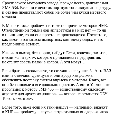
Ярославского моторного завода, прежде всего, двигателями
ЯМЗ-534. Все они имеют импортную топливную аппаратуру,
и без неё представляют собой не более чем куски мёртвого
металла.
В Миассе тоже проблемы и тоже по причине моторов ЯМЗ.
Отечественной топливной аппаратуры на них нет — то ли
в принципе, то ли она просто не производится. После того,
как закончатся запасы импортных комплектующих, и это
предприятие встанет.
Какой-то выход, бесспорно, найдут. Если, конечно, захотят,
и если «олигархи», которым принадлежат предприятия,
не станут совать палки в колёса. А эти могут…
Если брать легковые авто, то ситуация не лучше. За АвтоВАЗ
нынче отвечают французы и они вроде как должны
обеспечить поставку систем впрыска к моторам. Благо, все
они бензиновые и все довольно простые. А вот в Ульяновске
проблемы: к мотору ЗМЗ-406 — единственному силовому
агрегату для «русских джипов» — вскоре не останется ЭБУ.
То есть «мозгов».
Более того, даже если их таки-найдут — например, закажут
в КНР — проблему выпуска патриотичных внедорожников