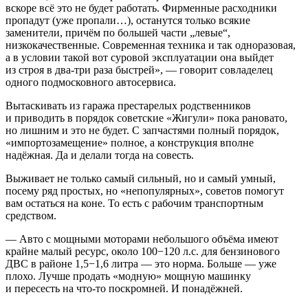
вскоре всё это не будет работать. Фирменные расходники
пропадут (уже пропали…), останутся только всякие
заменители, причём по большей части „левые“,
низкокачественные. Современная техника и так одноразовая,
а в условии такой вот суровой эксплуатации она выйдет
из строя в два-три раза быстрей», — говорит совладелец
одного подмосковного автосервиса.
Вытаскивать из гаража престарелых родственников
и приводить в порядок советские «Жигули» пока рановато,
но лишним и это не будет. С запчастями полный порядок,
«импортозамещение» полное, а конструкция вполне
надёжная. Да и делали тогда на совесть.
Выживает не только самый сильный, но и самый умный,
посему ряд простых, но «непопулярных», советов помогут
вам остаться на коне. То есть с рабочим транспортным
средством.
— Авто с мощными моторами небольшого объёма имеют
крайне малый ресурс, около 100−120 л.с. для бензинового
ДВС в районе 1,5−1,6 литра — это норма. Больше — уже
плохо. Лучше продать «модную» мощную машинку
и пересесть на что-то поскромней. И понадёжней.