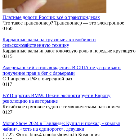
Платные дороги России: всё о транспондерах
Что такое транспондер? Транспондер — это электронное
0
160
Карданные валы на грузовые автомобили и
сельскохозяйственную технику
Карданные валы играют ключевую роль в передаче крутящего
0
315
Американский стиль вождения: В США не устраивают
получение прав в бег с барьерами
С 1 апреля в РФ в очередной раз
0
117
BYD против BMW: Пекин экспортирует в Европу
революцию на авторынке
Китайское грузовое судно с символическим названием
0
127
Motor Show 2024 в Таиланде: Купил и поехал, «крылья
чайки», «хоть на единороге», девушки
1 / 25 Фото: bims45.motorshow.in.th Компания