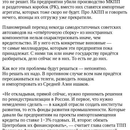
это не решит. На предприятии убили производство МКПП
и раздаточных коробок (РК), вместо них ставятся импортные
агрегаты, которых тоже скоро не будет. Про АКПП и говорить
нечего, японцы их отгрузку уже прекратили.
Планомерный переход некогда самодостаточных советских
автозаводов на «отвёрточную сборку» из иностранных
компонентов нельзя охарактеризовать иначе, чем
вредительство. И у него есть конкретные виновные —
те самые миллиардеры, которым эти предприятия пока
принадлежат. С ними так или иначе государству придётся
разбираться, дело сейчас не в них. То есть не до них.
Как все эти проблемы будут решаться — непонятно.
Но решать их надо. В противном случае всем нам придётся
пересаживаться на телеги, разводить лошадок
и импортировать из Средней Азии ишаков.
«Не откладывая, прямой сейчас, нужно принимать решения
по реиндустриализации в России. И первое, что нужно
немедленно сделать — в каждой отрасли создать институты
развития, то есть фонды развития промышленности. Которые
давали бы предприятиям на проекты импортозамещения
кредиты по ставке 1−3% годовых. И, второе: обязать
Центробанк их финансировать», — считает глава совета ТПП