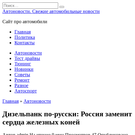
Перейти
Search
к
for:
Автоновости. Свежие автомобильные новости
содержанию
Сайт про автомобили
Главная
Политика
Контакты
Автоновости
Тест драйвы
Тюнинг
Новинки
Советы
Ремонт
Разное
Автоспорт
Главная
»
Автоновости
Дизельпанк по-русски: Россия заменит
сердца железных коней
Автор
admin
На чтение
9 мин
Просмотров
47
Опубликовано