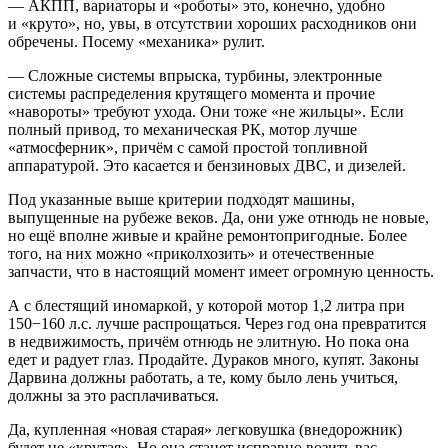
— АКПП, вариаторы и «роботы» это, конечно, удобно
и «круто», но, увы, в отсутствии хороших расходников они
обречены. Посему «механика» рулит.
— Сложные системы впрыска, турбины, электронные
системы распределения крутящего момента и прочие
«навороты» требуют ухода. Они тоже «не жильцы». Если
полный привод, то механическая РК, мотор лучше
«атмосферник», причём с самой простой топливной
аппаратурой. Это касается и бензиновых ДВС, и дизелей.
Под указанные выше критерии подходят машины,
выпущенные на рубеже веков. Да, они уже отнюдь не новые,
но ещё вполне живые и крайне ремонтопригодные. Более
того, на них можно «приколхозить» и отечественные
запчасти, что в настоящий момент имеет огромную ценность.
А с блестящий иномаркой, у которой мотор 1,2 литра при
150−160 л.с. лучше распрощаться. Через год она превратится
в недвижимость, причём отнюдь не элитную. Но пока она
едет и радует глаз. Продайте. Дураков много, купят. Законы
Дарвина должны работать, а те, кому было лень учиться,
должны за это расплачиваться.
Да, купленная «новая старая» легковушка (внедорожник)
будет не «крутая». Но она станет исправно возить вас