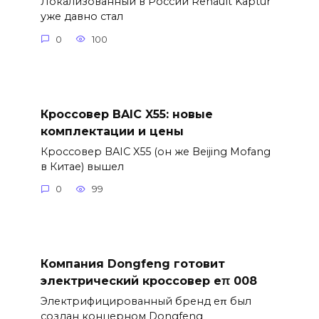
Локализованный в России Renault Kaptur
уже давно стал
0
100
Кроссовер BAIC X55: новые
комплектации и цены
Кроссовер BAIC X55 (он же Beijing Mofang
в Китае) вышел
0
99
Компания Dongfeng готовит
электрический кроссовер eπ 008
Электрифицированный бренд eπ был
создан концерном Dongfeng