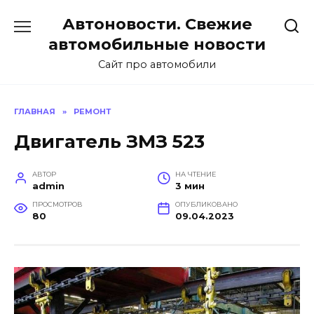
Перейти
Автоновости. Свежие
к
содержанию
автомобильные новости
Сайт про автомобили
ГЛАВНАЯ
»
РЕМОНТ
Двигатель ЗМЗ 523
АВТОР
НА ЧТЕНИЕ
admin
3 мин
ПРОСМОТРОВ
ОПУБЛИКОВАНО
80
09.04.2023