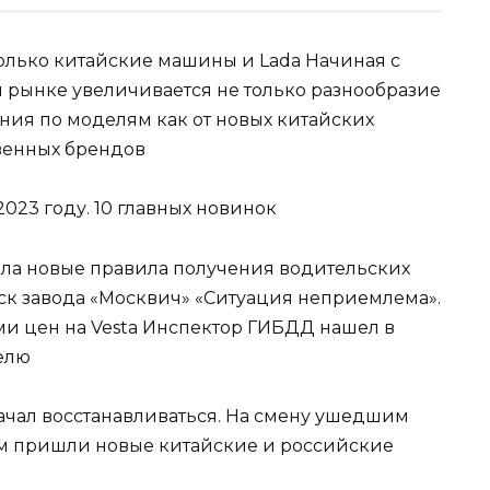
только китайские машины и Lada Начиная с
м рынке увеличивается не только разнообразие
ния по моделям как от новых китайских
твенных брендов
яла новые правила получения водительских
уск завода «Москвич» «Ситуация неприемлема».
и цен на Vesta Инспектор ГИБДД нашел в
телю
чал восстанавливаться. На смену ушедшим
 пришли новые китайские и российские