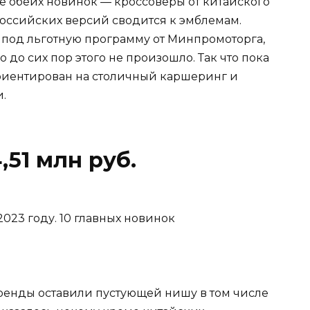
е обеих новинок — кроссоверы от китайского
российских версий сводится к эмблемам.
под льготную программу от Минпромоторга,
до сих пор этого не произошло. Так что пока
риентирован на столичный каршеринг и
.
,51 млн руб.
енды оставили пустующей нишу в том числе