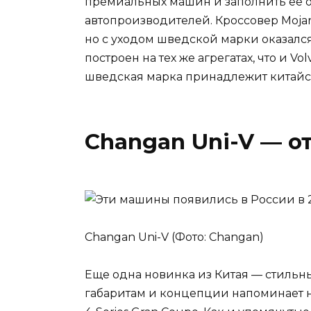
премиальных машин и заполнить ее о
автопроизводителей. Кроссовер Mojaro
но с уходом шведской марки оказался 
построен на тех же агрегатах, что и Vo
шведская марка принадлежит китайс
Changan Uni-V — от
Changan Uni-V (Фото: Changan)
Еще одна новинка из Китая — стильны
габаритам и концепции напоминает н