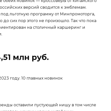
е обеих новинок — кроссоверы от китайского
российских версий сводится к эмблемам.
под льготную программу от Минпромоторга,
до сих пор этого не произошло. Так что пока
риентирован на столичный каршеринг и
.
,51 млн руб.
енды оставили пустующей нишу в том числе