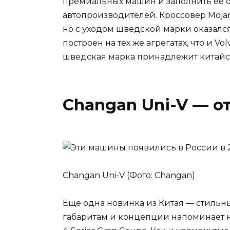
премиальных машин и заполнить ее о
автопроизводителей. Кроссовер Mojaro
но с уходом шведской марки оказался 
построен на тех же агрегатах, что и Vo
шведская марка принадлежит китайс
Changan Uni-V — от
Changan Uni-V (Фото: Changan)
Еще одна новинка из Китая — стильны
габаритам и концепции напоминает н