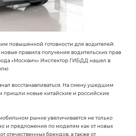
ежим повышенной готовности для водителей:
а новые правила получения водительских прав
авода «Москвич» Инспектор ГИБДД нашел в
телю
чал восстанавливаться. На смену ушедшим
 пришли новые китайские и российские
омобильном рынке увеличивается не только
но и предложения по моделям как от новых
от отечественных брендов, а также от