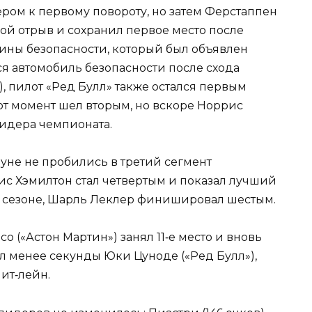
ером к первому повороту, но затем Ферстаппен
ой отрыв и сохранил первое место после
ины безопасности, который был объявлен
лся автомобиль безопасности после схода
, пилот «Ред Булл» также остался первым
тот момент шел вторым, но вскоре Норрис
лидера чемпионата.
уне не пробились в третий сегмент
ис Хэмилтон стал четвертым и показал лучший
ем сезоне, Шарль Леклер финишировал шестым.
(«Астон Мартин») занял 11‑е место и вновь
ил менее секунды Юки Цуноде («Ред Булл»),
пит‑лейн.