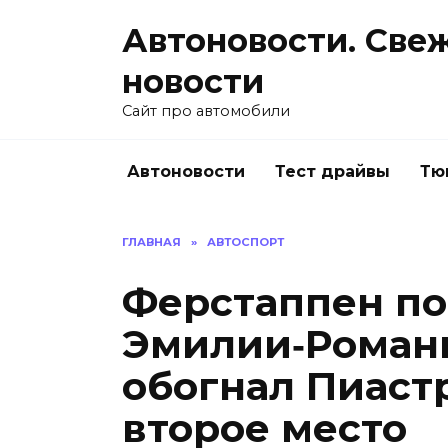
Перейти
Автоновости. Све
к
содержанию
новости
Сайт про автомобили
Автоновости
Тест драйвы
Тю
ГЛАВНАЯ
»
АВТОСПОРТ
Ферстаппен по
Эмилии‑Романь
обогнал Пиастр
второе место