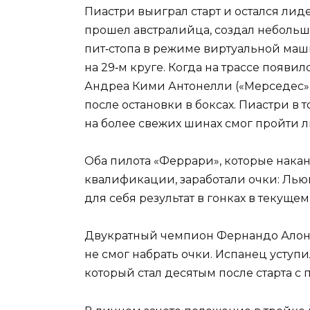
Пиастри выиграл старт и остался лид
прошел австралийца, создал небольш
пит‑стопа в режиме виртуальной маш
на 29‑м круге. Когда на трассе появи
Андреа Кими Антонелли («Мерседес»)
после остановки в боксах. Пиастри в 
на более свежих шинах смог пройти 
Оба пилота «Феррари», которые накан
квалификации, заработали очки: Лью
для себя результат в гонках в текущ
Двукратный чемпион Фернандо Алонсо 
не смог набрать очки. Испанец уступ
который стал десятым после старта с 