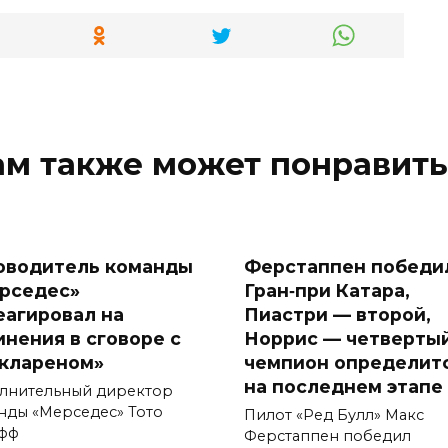
ам также может понравить
оводитель команды
Ферстаппен победи
рседес»
Гран‑при Катара,
еагировал на
Пиастри — второй,
инения в сговоре с
Норрис — четвертый
клареном»
чемпион определит
на последнем этапе
лнительный директор
нды «Мерседес» Тото
Пилот «Ред Булл» Макс
фф
Ферстаппен победил