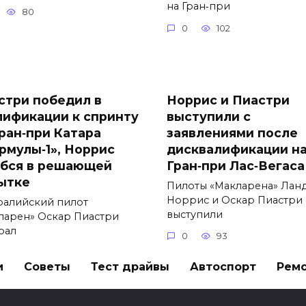
на Гран‑при
80
0
102
стри победил в
Норрис и Пиастри
лификации к спринту
выступили с
Гран‑при Катара
заявлениями после
рмулы‑1», Норрис
дисквалификации н
бся в решающей
Гран‑при Лас‑Вегаса
ытке
Пилоты «Макларена» Лан
Норрис и Оскар Пиастри
ралийский пилот
выступили
ларен» Оскар Пиастри
рал
0
93
88
и
Советы
Тест драйвы
Автоспорт
Рем