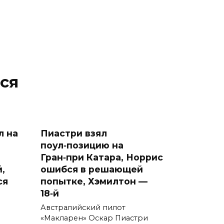
ся
л на
Пиастри взял
поул‑позицию на
Гран‑при Катара, Норрис
,
ошибся в решающей
ся
попытке, Хэмилтон —
18‑й
Австралийский пилот
«Макларен» Оскар Пиастри