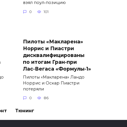
взял поул‑позицию
0
101
Пилоты «Макларена»
Норрис и Пиастри
дисквалифицированы
а
по итогам Гран‑при
Лас‑Вегаса «Формулы‑1»
до
Пилоты «Макларена» Ландо
Норрис и Оскар Пиастри
потеряли
0
86
онт
Тюнинг