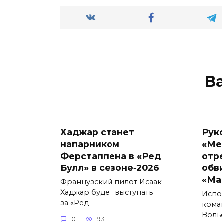
В
Хаджар станет
Рук
напарником
«Ме
Ферстаппена в «Ред
отр
Булл» в сезоне‑2026
обв
«Ма
Французский пилот Исаак
Хаджар будет выступать
Испо
за «Ред
кома
Воль
0
93