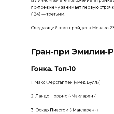
В личном зачете положение в тройке 
по‑прежнему занимает первую строчку
(124) — третьим.
Следующий этап пройдет в Монако 23
Гран‑при Эмилии‑
Гонка. Топ‑10
1. Макс Ферстаппен («Ред Булл»)
2. Ландо Норрис («Макларен»)
3. Оскар Пиастри («Макларен»)