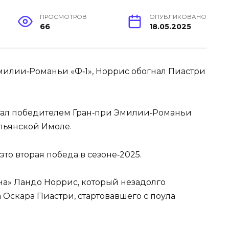
ПРОСМОТРОВ
ОПУБЛИКОВАНО
66
18.05.2025
стал победителем Гран‑при Эмилии‑Романьи
альянской Имоле.
то вторая победа в сезоне‑2025.
на» Ландо Норрис, который незадолго
Оскара Пиастри, стартовавшего с поула