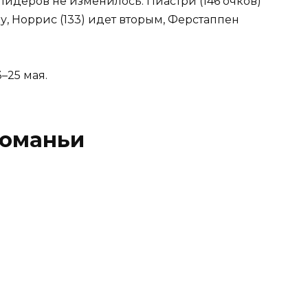
лидеров не изменилось: Пиастри (146 очков)
, Норрис (133) идет вторым, Ферстаппен
–25 мая.
Романьи