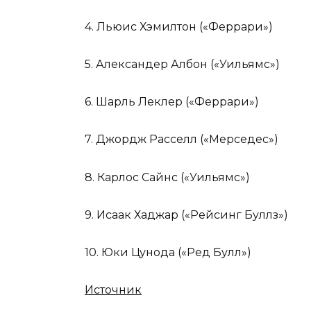
4. Льюис Хэмилтон («Феррари»)
5. Александер Албон («Уильямс»)
6. Шарль Леклер («Феррари»)
7. Джордж Расселл («Мерседес»)
8. Карлос Сайнс («Уильямс»)
9. Исаак Хаджар («Рейсинг Буллз»)
10. Юки Цунода («Ред Булл»)
Источник