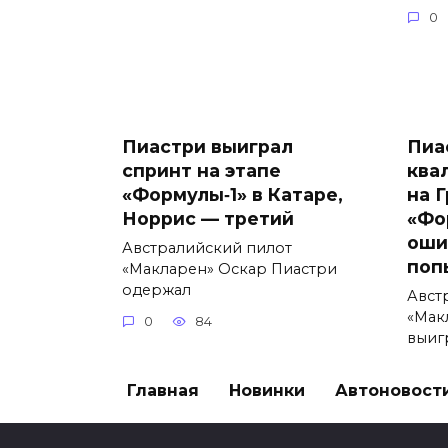
0
Пиастри выиграл
Пиа
спринт на этапе
ква
«Формулы‑1» в Катаре,
на 
Норрис — третий
«Фо
оши
Австралийский пилот
поп
«Макларен» Оскар Пиастри
одержал
Авст
«Мак
0
84
выиг
0
Главная
Новинки
Автоновост